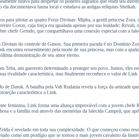
neamente lutava para despertar os poderes sagrados que eram seu direit
ela documentava fauna local e estudava as antigas relíquias Sheikah.
 para pilotar as quatro Feras Divinas: Mipha, a gentil princesa Zora, 
rreiro Goron, cuja força era igualada apenas por sua lealdade; Revali,
obre chefe Gerudo, que compartilhava uma conexão especial com a fale
s Divinas do controle de Ganon. Sua primeira parada é no Domínio Zora
k encontra ressentimento pela morte de sua princesa, mas com a ajuda d
 última demonstração de seu amor eterno.
com Teba, um guerreiro determinado a proteger seu povo. Juntos, eles 
ua rivalidade característica, mas finalmente reconhece o valor de Lin
do de Daruk. A batalha pela Vah Rudania revela a força da amizade qu
teção característica a Link.
ente feminina, Link forma uma aliança improvável com a jovem chefe R
bosa e a família real através das memórias da falecida Campeã, que apó
 Zelda é revelado em toda sua complexidade. O que começou como resse
ado como um prodígio que se tornou o mais jovem cavaleiro da história