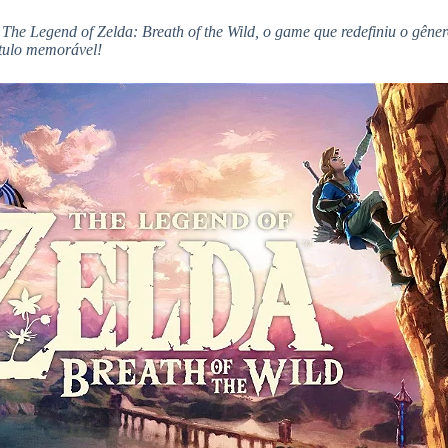
he Legend of Zelda: Breath of the Wild, o game que redefiniu o gêner
ítulo memorável!