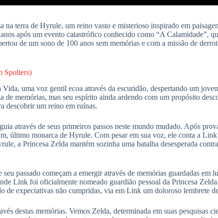
a na terra de Hyrule, um reino vasto e misterioso inspirado em paisagen
cem anos após um evento catastrófico conhecido como “A Calamidade”, qu
espertou de um sono de 100 anos sem memórias e com a missão de derr
 Spoliers)
Vida, uma voz gentil ecoa através da escuridão, despertando um jovem
ia de memórias, mas seu espírito ainda ardendo com um propósito de
ra descobrir um reino em ruínas.
uia através de seus primeiros passos neste mundo mudado. Após provar
am, último monarca de Hyrule. Com pesar em sua voz, ele conta a Link 
rule, a Princesa Zelda mantém sozinha uma batalha desesperada contr
 seu passado começam a emergir através de memórias guardadas em lugar
onde Link foi oficialmente nomeado guardião pessoal da Princesa Zel
rdo de expectativas não cumpridas, via em Link um doloroso lembrete d
ravés destas memórias. Vemos Zelda, determinada em suas pesquisas cie