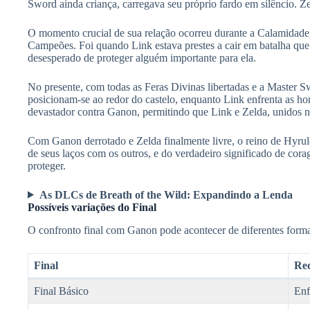
Sword ainda criança, carregava seu próprio fardo em silêncio. Zel
O momento crucial de sua relação ocorreu durante a Calamidade
Campeões. Foi quando Link estava prestes a cair em batalha que 
desesperado de proteger alguém importante para ela.
No presente, com todas as Feras Divinas libertadas e a Master Sw
posicionam-se ao redor do castelo, enquanto Link enfrenta as h
devastador contra Ganon, permitindo que Link e Zelda, unidos 
Com Ganon derrotado e Zelda finalmente livre, o reino de Hyru
de seus laços com os outros, e do verdadeiro significado de corag
proteger.
As DLCs de Breath of the Wild: Expandindo a Lenda
Possíveis variações do Final
O confronto final com Ganon pode acontecer de diferentes form
Final
Req
Final Básico
Enf