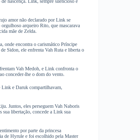
o de nascença. Link, sempre silencioso e
cujo amor não declarado por Link se
 o orgulhoso arqueiro Rito, que mascarava
cida mãe de Zelda.
, onde encontra o carismático Príncipe
e Sidon, ele enfrenta Vah Ruta e liberta o
enfrentam Vah Medoh, e Link confronta o
k ao conceder-lhe o dom do vento.
e Link e Daruk compartilhavam,
iju. Juntos, eles perseguem Vah Naboris
s sua libertação, concede a Link sua
ntimento por parte da princesa
 de Hyrule e foi escolhido pela Master