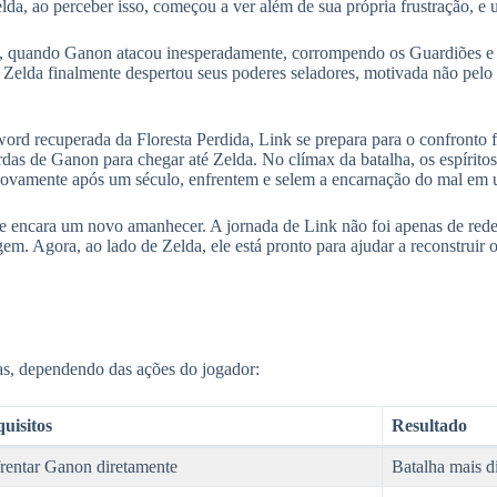
da, ao perceber isso, começou a ver além de sua própria frustração, e u
, quando Ganon atacou inesperadamente, corrompendo os Guardiões e a
Zelda finalmente despertou seus poderes seladores, motivada não pelo 
ord recuperada da Floresta Perdida, Link se prepara para o confronto fi
ordas de Ganon para chegar até Zelda. No clímax da batalha, os espíri
novamente após um século, enfrentem e selem a encarnação do mal em 
le encara um novo amanhecer. A jornada de Link não foi apenas de red
em. Agora, ao lado de Zelda, ele está pronto para ajudar a reconstruir 
as, dependendo das ações do jogador:
uisitos
Resultado
rentar Ganon diretamente
Batalha mais di