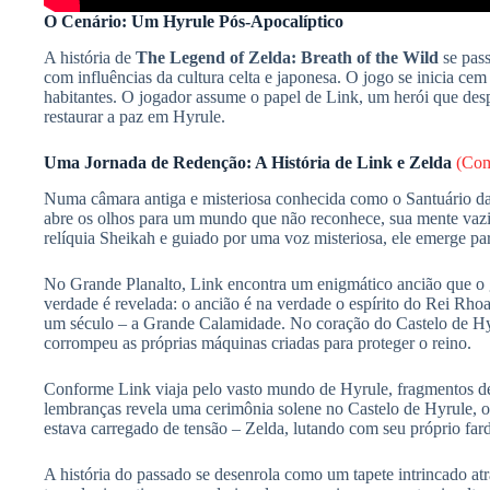
O Cenário: Um Hyrule Pós-Apocalíptico
A história de
The Legend of Zelda: Breath of the Wild
se pass
com influências da cultura celta e japonesa. O jogo se inicia 
habitantes. O jogador assume o papel de Link, um herói que d
restaurar a paz em Hyrule.
Uma Jornada de Redenção: A História de Link e Zelda
(Com
Numa câmara antiga e misteriosa conhecida como o Santuário da 
abre os olhos para um mundo que não reconhece, sua mente vaz
relíquia Sheikah e guiado por uma voz misteriosa, ele emerge pa
No Grande Planalto, Link encontra um enigmático ancião que o g
verdade é revelada: o ancião é na verdade o espírito do Rei Rho
um século – a Grande Calamidade. No coração do Castelo de Hy
corrompeu as próprias máquinas criadas para proteger o reino.
Conforme Link viaja pelo vasto mundo de Hyrule, fragmentos de
lembranças revela uma cerimônia solene no Castelo de Hyrule, 
estava carregado de tensão – Zelda, lutando com seu próprio fa
A história do passado se desenrola como um tapete intrincado at