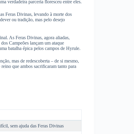
ma verdadeira parceria floresceu entre eles.
s Feras Divinas, levando à morte dos
dever ou tradição, mas pelo desejo
nal. As Feras Divinas, agora aliadas,
tos dos Campeões lançam um ataque
uma batalha épica pelos campos de Hyrule.
enção, mas de redescoberta – de si mesmo,
o reino que ambos sacrificaram tanto para
fícil, sem ajuda das Feras Divinas