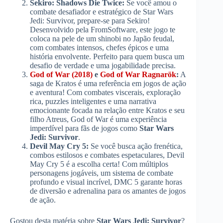
Sekiro: Shadows Die Twice:
Se você amou o
combate desafiador e estratégico de Star Wars
Jedi: Survivor, prepare-se para Sekiro!
Desenvolvido pela FromSoftware, este jogo te
coloca na pele de um shinobi no Japão feudal,
com combates intensos, chefes épicos e uma
história envolvente. Perfeito para quem busca um
desafio de verdade e uma jogabilidade precisa.
God of War (2018)
e
God of War Ragnarök
:
A
saga de Kratos é uma referência em jogos de ação
e aventura! Com combates viscerais, exploração
rica, puzzles inteligentes e uma narrativa
emocionante focada na relação entre Kratos e seu
filho Atreus, God of War é uma experiência
imperdível para fãs de jogos como
Star Wars
Jedi: Survivor
.
Devil May Cry 5:
Se você busca ação frenética,
combos estilosos e combates espetaculares, Devil
May Cry 5 é a escolha certa! Com múltiplos
personagens jogáveis, um sistema de combate
profundo e visual incrível, DMC 5 garante horas
de diversão e adrenalina para os amantes de jogos
de ação.
Gostou desta matéria sobre
Star Wars Jedi: Survivor
?