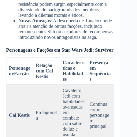
resistência podem surgir, especialmente com a
diversidade de backgrounds dos membros,
levando a dilemas morais e éticos.
Novas Ameaças
: A descoberta de Tanalorr pode
atrair a atenção de outras facções, incluindo
remanescentes Sith ou caçadores de recompensas,
introduzindo novos antagonistas na saga.
Personagens e Facções em Star Wars Jedi: Survivor
Caracterís
Presença
Relação
Personage
ticas e
em
com Cal
m/Facção
Habilidad
Sequência
Kestis
es
s
Cavaleiro
Jedi com
habilidades
Continua
avançadas
como
Protagonist
em
Cal Kestis
personage
a
combate
m
com sabre
principal.
de luz e
uso da