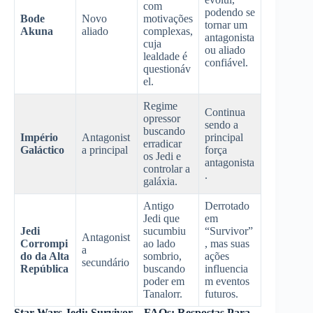
com
podendo se
Bode
Novo
motivações
tornar um
Akuna
aliado
complexas,
antagonista
cuja
ou aliado
lealdade é
confiável.
questionáv
el.
Regime
Continua
opressor
sendo a
buscando
Império
Antagonist
principal
erradicar
Galáctico
a principal
força
os Jedi e
antagonista
controlar a
.
galáxia.
Antigo
Derrotado
Jedi que
em
Jedi
sucumbiu
“Survivor”
Antagonist
Corrompi
ao lado
, mas suas
a
do da Alta
sombrio,
ações
secundário
República
buscando
influencia
poder em
m eventos
Tanalorr.
futuros.
Star Wars Jedi: Survivor – FAQs: Respostas Para