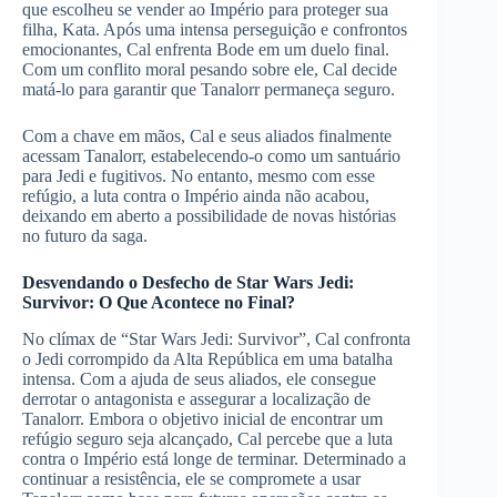
que escolheu se vender ao Império para proteger sua
filha, Kata. Após uma intensa perseguição e confrontos
emocionantes, Cal enfrenta Bode em um duelo final.
Com um conflito moral pesando sobre ele, Cal decide
matá-lo para garantir que Tanalorr permaneça seguro.
Com a chave em mãos, Cal e seus aliados finalmente
acessam Tanalorr, estabelecendo-o como um santuário
para Jedi e fugitivos. No entanto, mesmo com esse
refúgio, a luta contra o Império ainda não acabou,
deixando em aberto a possibilidade de novas histórias
no futuro da saga.
Desvendando o Desfecho de Star Wars Jedi:
Survivor: O Que Acontece no Final?
No clímax de “Star Wars Jedi: Survivor”, Cal confronta
o Jedi corrompido da Alta República em uma batalha
intensa. Com a ajuda de seus aliados, ele consegue
derrotar o antagonista e assegurar a localização de
Tanalorr. Embora o objetivo inicial de encontrar um
refúgio seguro seja alcançado, Cal percebe que a luta
contra o Império está longe de terminar. Determinado a
continuar a resistência, ele se compromete a usar