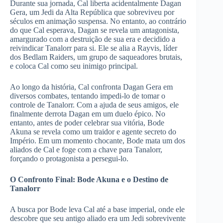
Durante sua jornada, Cal liberta acidentalmente Dagan
Gera, um Jedi da Alta República que sobreviveu por
séculos em animação suspensa. No entanto, ao contrário
do que Cal esperava, Dagan se revela um antagonista,
amargurado com a destruição de sua era e decidido a
reivindicar Tanalorr para si. Ele se alia a Rayvis, líder
dos Bedlam Raiders, um grupo de saqueadores brutais,
e coloca Cal como seu inimigo principal.
Ao longo da história, Cal confronta Dagan Gera em
diversos combates, tentando impedi-lo de tomar o
controle de Tanalorr. Com a ajuda de seus amigos, ele
finalmente derrota Dagan em um duelo épico. No
entanto, antes de poder celebrar sua vitória, Bode
Akuna se revela como um traidor e agente secreto do
Império. Em um momento chocante, Bode mata um dos
aliados de Cal e foge com a chave para Tanalorr,
forçando o protagonista a persegui-lo.
O Confronto Final: Bode Akuna e o Destino de
Tanalorr
A busca por Bode leva Cal até a base imperial, onde ele
descobre que seu antigo aliado era um Jedi sobrevivente