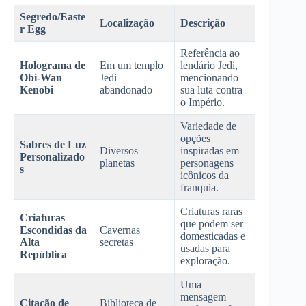
Segredo/Easte
Localização
Descrição
r Egg
Referência ao
Holograma de
Em um templo
lendário Jedi,
Obi-Wan
Jedi
mencionando
Kenobi
abandonado
sua luta contra
o Império.
Variedade de
opções
Sabres de Luz
Diversos
inspiradas em
Personalizado
planetas
personagens
s
icônicos da
franquia.
Criaturas raras
Criaturas
que podem ser
Escondidas da
Cavernas
domesticadas e
Alta
secretas
usadas para
República
exploração.
Uma
mensagem
Citação de
Biblioteca de