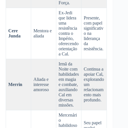
Força.
Ex-Jedi
que lidera
Presente,
uma
com papel
resistência
significativ
Cere
Mentora e
contra o
o na
Junda
aliada
Império,
liderança
oferecendo
da
orientação
resistência.
a Cal.
Irmã da
Noite com
Continua a
habilidades
apoiar Cal,
Aliada e
em magia
explorando
Merrin
interesse
e combate,
um
amoroso
auxiliando
relacionam
Cal em
ento mais
diversas
profundo.
missões.
Mercenári
o
Seu papel
habilidoso
evolui,