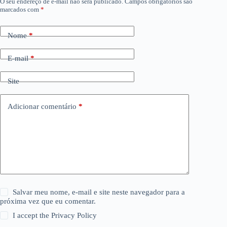
O seu endereço de e-mail não será publicado.
Campos obrigatórios são
marcados com
*
Nome
*
E-mail
*
Site
Adicionar comentário
*
Salvar meu nome, e-mail e site neste navegador para a
próxima vez que eu comentar.
I accept the
Privacy Policy