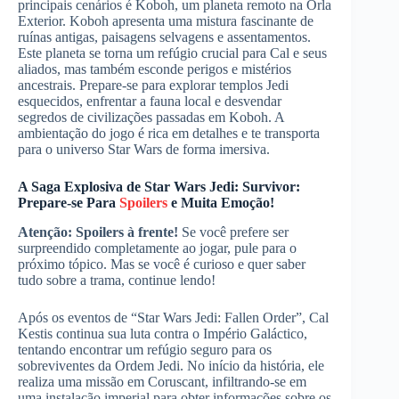
principais cenários é Koboh, um planeta remoto na Orla
Exterior. Koboh apresenta uma mistura fascinante de
ruínas antigas, paisagens selvagens e assentamentos.
Este planeta se torna um refúgio crucial para Cal e seus
aliados, mas também esconde perigos e mistérios
ancestrais. Prepare-se para explorar templos Jedi
esquecidos, enfrentar a fauna local e desvendar
segredos de civilizações passadas em Koboh. A
ambientação do jogo é rica em detalhes e te transporta
para o universo Star Wars de forma imersiva.
A Saga Explosiva de Star Wars Jedi: Survivor:
Prepare-se Para
Spoilers
e Muita Emoção!
Atenção: Spoilers à frente!
Se você prefere ser
surpreendido completamente ao jogar, pule para o
próximo tópico. Mas se você é curioso e quer saber
tudo sobre a trama, continue lendo!
Após os eventos de “Star Wars Jedi: Fallen Order”, Cal
Kestis continua sua luta contra o Império Galáctico,
tentando encontrar um refúgio seguro para os
sobreviventes da Ordem Jedi. No início da história, ele
realiza uma missão em Coruscant, infiltrando-se em
uma instalação imperial para obter informações sobre os