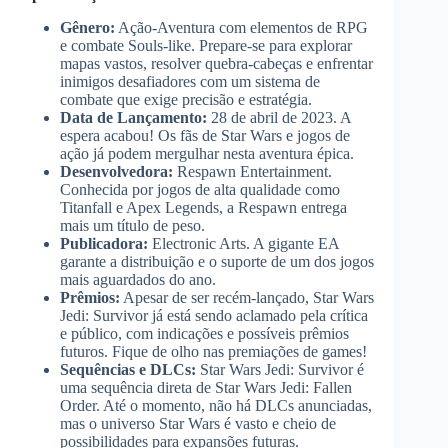
Gênero:
Ação-Aventura com elementos de RPG
e combate Souls-like. Prepare-se para explorar
mapas vastos, resolver quebra-cabeças e enfrentar
inimigos desafiadores com um sistema de
combate que exige precisão e estratégia.
Data de Lançamento:
28 de abril de 2023. A
espera acabou! Os fãs de Star Wars e jogos de
ação já podem mergulhar nesta aventura épica.
Desenvolvedora:
Respawn Entertainment.
Conhecida por jogos de alta qualidade como
Titanfall e Apex Legends, a Respawn entrega
mais um título de peso.
Publicadora:
Electronic Arts. A gigante EA
garante a distribuição e o suporte de um dos jogos
mais aguardados do ano.
Prêmios:
Apesar de ser recém-lançado, Star Wars
Jedi: Survivor já está sendo aclamado pela crítica
e público, com indicações e possíveis prêmios
futuros. Fique de olho nas premiações de games!
Sequências e DLCs:
Star Wars Jedi: Survivor é
uma sequência direta de Star Wars Jedi: Fallen
Order. Até o momento, não há DLCs anunciadas,
mas o universo Star Wars é vasto e cheio de
possibilidades para expansões futuras.