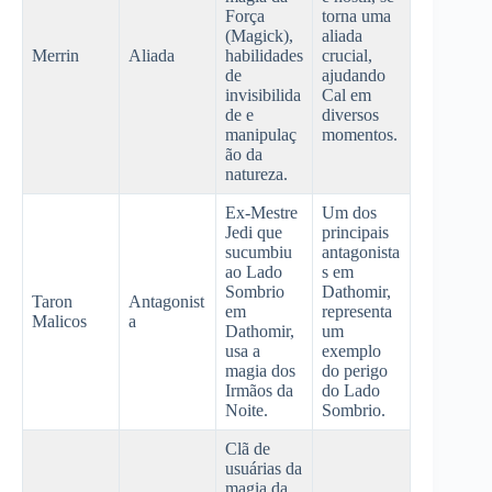
Força
torna uma
(Magick),
aliada
Merrin
Aliada
habilidades
crucial,
de
ajudando
invisibilida
Cal em
de e
diversos
manipulaç
momentos.
ão da
natureza.
Ex-Mestre
Um dos
Jedi que
principais
sucumbiu
antagonista
ao Lado
s em
Sombrio
Dathomir,
Taron
Antagonist
em
representa
Malicos
a
Dathomir,
um
usa a
exemplo
magia dos
do perigo
Irmãos da
do Lado
Noite.
Sombrio.
Clã de
usuárias da
magia da