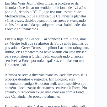
Em Star Wars Jedi: Fallen Order, a progressão da
história não é linear no sentido tradicional de “vá até o
ponto A, depois o B”. O jogo usa uma estrutura de
Metroidvania, o que significa que Cal revisita planetas
várias vezes, desbloqueando novas áreas e avançando
na história à medida que adquire novas habilidades da
Força e equipamentos.
Em sua fuga de Bracca, Cal conhece Cere Junda, uma
ex-Mestre Jedi que se afastou da Força após traumas do
passado, e Greez Dritus, um piloto Latariano rabugento.
Juntos, eles embarcam na nave Mantis em uma missão
para reconstruir a Ordem Jedi, encontrando crianças
sensíveis à Força por toda a galáxia, contidas em um
Holocron Jedi.
A busca os leva a diversos planetas, cada um com seus
próprios desafios e segredos. Em Bogano, eles
encontram o antigo Holocron Jedi, um dispositivo que
contém a localização de crianças sensíveis à Força. No
entanto, o Holocron exige uma conexão com a Força
que Cal ainda não possui totalmente.
Durante a jornada, Cal recupera suas habilidades Jedi