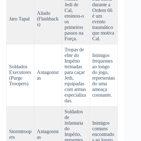
Jedi de
durante a
Cal,
Ordem 66
Aliado
ensinou-o
é um
Jaro Tapal
(Flashback
os
evento
s)
primeiros
traumático
passos na
que motiva
Força.
Cal.
Tropas de
elite do
Inimigos
Império
frequentes
Soldados
treinadas
ao longo
Executores
Antagonist
para caçar
do jogo,
(Purge
as
Jedi,
representan
Troopers)
equipadas
do uma
com armas
ameaça
especializa
constante.
das.
Soldados
de
infantaria
Inimigos
do
comuns
Stormtroop
Antagonist
Império,
encontrado
ers
as
presentes
s ao longo