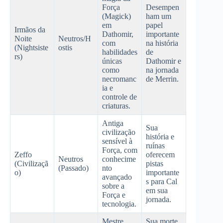
Força
Desempen
(Magick)
ham um
em
papel
Irmãos da
Dathomir,
importante
Noite
Neutros/H
com
na história
(Nightsiste
ostis
habilidades
de
rs)
únicas
Dathomir e
como
na jornada
necromanc
de Merrin.
ia e
controle de
criaturas.
Antiga
Sua
civilização
história e
sensível à
ruínas
Força, com
Zeffo
oferecem
Neutros
conhecime
(Civilizaçã
pistas
(Passado)
nto
o)
importante
avançado
s para Cal
sobre a
em sua
Força e
jornada.
tecnologia.
Mestre
Sua morte