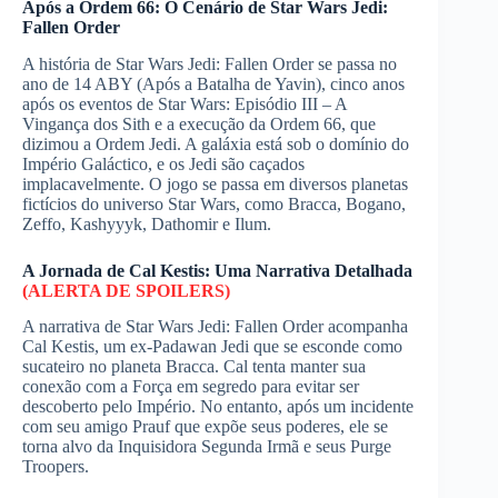
Após a Ordem 66: O Cenário de Star Wars Jedi:
Fallen Order
A história de Star Wars Jedi: Fallen Order se passa no
ano de 14 ABY (Após a Batalha de Yavin), cinco anos
após os eventos de Star Wars: Episódio III – A
Vingança dos Sith e a execução da Ordem 66, que
dizimou a Ordem Jedi. A galáxia está sob o domínio do
Império Galáctico, e os Jedi são caçados
implacavelmente. O jogo se passa em diversos planetas
fictícios do universo Star Wars, como Bracca, Bogano,
Zeffo, Kashyyyk, Dathomir e Ilum.
A Jornada de Cal Kestis: Uma Narrativa Detalhada
(ALERTA DE SPOILERS)
A narrativa de Star Wars Jedi: Fallen Order acompanha
Cal Kestis, um ex-Padawan Jedi que se esconde como
sucateiro no planeta Bracca. Cal tenta manter sua
conexão com a Força em segredo para evitar ser
descoberto pelo Império. No entanto, após um incidente
com seu amigo Prauf que expõe seus poderes, ele se
torna alvo da Inquisidora Segunda Irmã e seus Purge
Troopers.