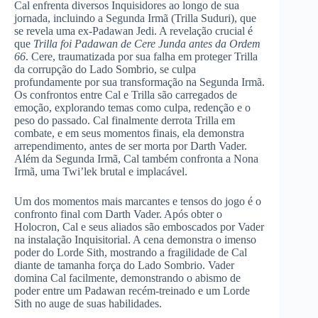
Cal enfrenta diversos Inquisidores ao longo de sua
jornada, incluindo a Segunda Irmã (Trilla Suduri), que
se revela uma ex-Padawan Jedi. A revelação crucial é
que
Trilla foi Padawan de Cere Junda antes da Ordem
66
. Cere, traumatizada por sua falha em proteger Trilla
da corrupção do Lado Sombrio, se culpa
profundamente por sua transformação na Segunda Irmã.
Os confrontos entre Cal e Trilla são carregados de
emoção, explorando temas como culpa, redenção e o
peso do passado. Cal finalmente derrota Trilla em
combate, e em seus momentos finais, ela demonstra
arrependimento, antes de ser morta por Darth Vader.
Além da Segunda Irmã, Cal também confronta a Nona
Irmã, uma Twi’lek brutal e implacável.
Um dos momentos mais marcantes e tensos do jogo é o
confronto final com Darth Vader. Após obter o
Holocron, Cal e seus aliados são emboscados por Vader
na instalação Inquisitorial. A cena demonstra o imenso
poder do Lorde Sith, mostrando a fragilidade de Cal
diante de tamanha força do Lado Sombrio. Vader
domina Cal facilmente, demonstrando o abismo de
poder entre um Padawan recém-treinado e um Lorde
Sith no auge de suas habilidades.