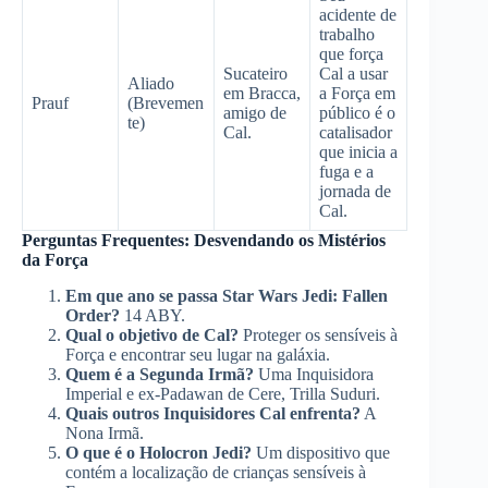
acidente de
trabalho
que força
Sucateiro
Cal a usar
Aliado
em Bracca,
a Força em
Prauf
(Brevemen
amigo de
público é o
te)
Cal.
catalisador
que inicia a
fuga e a
jornada de
Cal.
Perguntas Frequentes: Desvendando os Mistérios
da Força
Em que ano se passa Star Wars Jedi: Fallen
Order?
14 ABY.
Qual o objetivo de Cal?
Proteger os sensíveis à
Força e encontrar seu lugar na galáxia.
Quem é a Segunda Irmã?
Uma Inquisidora
Imperial e ex-Padawan de Cere, Trilla Suduri.
Quais outros Inquisidores Cal enfrenta?
A
Nona Irmã.
O que é o Holocron Jedi?
Um dispositivo que
contém a localização de crianças sensíveis à