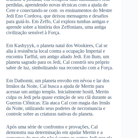
perdidas, aprendendo novas técnicas com a ajuda de
Cere e conectando-se com os ensinamentos do Mestre
Jedi Eno Cordova, que deixou mensagens e desafios
para guiá-lo. Em Zeffo, Cal explora tumbas antigas e
aprende sobre a história dos Zeffonians, uma antiga
civilização sensível à Força.
Em Kashyyyk, o planeta natal dos Wookiees, Cal se
alia à resistência local contra a ocupação Imperial e
encontra Tarfful, um antigo aliado Jedi. Em Ilum, um
planeta sagrado para os Jedi, Cal constrói seu próprio
sabre de luz, simbolizando sua reconexão com a Força.
Em Dathomir, um planeta envolto em névoa e lar dos
Irmãos da Noite, Cal busca a ajuda de Merrin para
acessar um antigo templo. Inicialmente hostil, Merrin
culpa os Jedi pela quase extinção de seu clã durante as
Guerras Clônicas. Ela ataca Cal com magia das Irmãs
da Noite, utilizando seus poderes de necromancia e
controle sobre as criaturas nativas do planeta.
Após uma série de confrontos e provações, Cal
demonstra sua determinação em ajudar Merrin e a
convence de que ele não é como os outros Jedi que ela