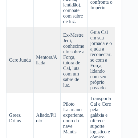
confronta o
lentidão),
Império.
combate
com sabre
de luz.
Guia Cal
Ex-Mestre
em sua
Jedi,
jornada e o
conhecime
ajuda a
nto sobre a
reconectar-
Mentora/A
Força,
Cere Junda
se com a
liada
tutora de
Força,
Cal, luta
lidando
com um
com seu
sabre de
próprio
luz.
passado.
Transporta
Piloto
Cal e Cere
Latariano
pela
Greez
Aliado/Pil
experiente,
galáxia e
Dritus
oto
dono da
oferece
nave
suporte
Mantis.
logístico e
cômico.