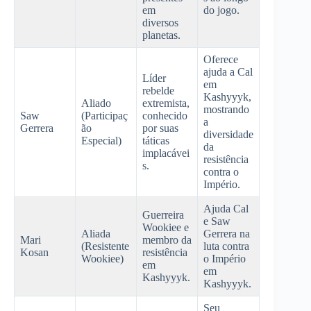
em
do jogo.
diversos
planetas.
Oferece
ajuda a Cal
Líder
em
rebelde
Kashyyyk,
Aliado
extremista,
mostrando
Saw
(Participaç
conhecido
a
Gerrera
ão
por suas
diversidade
Especial)
táticas
da
implacávei
resistência
s.
contra o
Império.
Ajuda Cal
Guerreira
e Saw
Wookiee e
Aliada
Gerrera na
Mari
membro da
(Resistente
luta contra
Kosan
resistência
Wookiee)
o Império
em
em
Kashyyyk.
Kashyyyk.
Seu