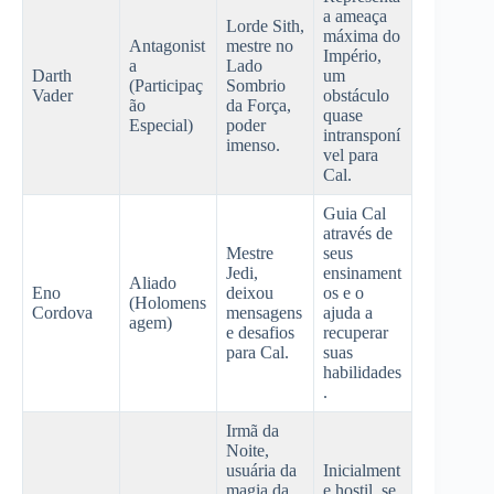
a ameaça
Lorde Sith,
máxima do
Antagonist
mestre no
Império,
a
Lado
Darth
um
(Participaç
Sombrio
Vader
obstáculo
ão
da Força,
quase
Especial)
poder
intransponí
imenso.
vel para
Cal.
Guia Cal
através de
Mestre
seus
Jedi,
ensinament
Aliado
Eno
deixou
os e o
(Holomens
Cordova
mensagens
ajuda a
agem)
e desafios
recuperar
para Cal.
suas
habilidades
.
Irmã da
Noite,
usuária da
Inicialment
magia da
e hostil, se