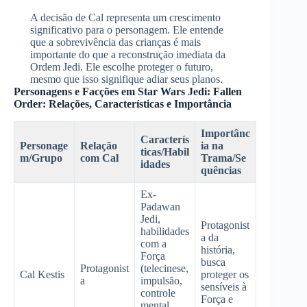
A decisão de Cal representa um crescimento
significativo para o personagem. Ele entende
que a sobrevivência das crianças é mais
importante do que a reconstrução imediata da
Ordem Jedi. Ele escolhe proteger o futuro,
mesmo que isso signifique adiar seus planos.
Personagens e Facções em Star Wars Jedi: Fallen
Order: Relações, Características e Importância
Importânc
Caracterís
Personage
Relação
ia na
ticas/Habil
m/Grupo
com Cal
Trama/Se
idades
quências
Ex-
Padawan
Jedi,
Protagonist
habilidades
a da
com a
história,
Força
busca
Protagonist
(telecinese,
Cal Kestis
proteger os
a
impulsão,
sensíveis à
controle
Força e
mental,