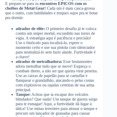
E prepare-se para os
encontros ÉPICOS com os
chefões de Metal Gear!
Cada um é mais casca-grossa
que o outro, com habilidades e truques sujos pra te botar
pra dormir:
atirador de elite:
O primeiro desafio já te coloca
contra um sniper mortal, escondido nas torres de
vigia. A estratégia aqui é paciência e precisão!
Use o binóculo para localizá-lo, espere o
momento certo e use sua pistola com silenciador
para neutralizá-lo sem fazer alarde. Furtividade é
a chave!
atirador de metralhadora:
Esse brutamontes
adora metralhar tudo que se move! Esqueça o
combate direto, a não ser que queira virar peneira.
Use as caixas de papelão para se camuflar e
flanquear o grandalhão, atacando-o pelas costas
com explosivos ou rajadas certeiras de sua arma
principal.
Tanque:
Achou que ia escapar dos veículos
blindados? Que nada! Um tanque de guerra surge
para te esmagar! Aqui, a furtividade dá lugar à
tática! Use minas terrestres para atrasar o tanque e
procure um lançador de granadas para causar