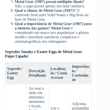
Metal Gear (1987) possui múltiplos finais?
Não, o jogo possui apenas um final canônico.
Qual o clímax de Metal Gear (1987)?
O
confronto final entre Solid Snake e Big Boss na
base de Metal Gear.
Qual a importância de Metal Gear (1987) para
a história dos games? Metal Gear
é
considerado um marco por popularizar o gênero
stealth e introduzir narrativas complexas e
cinematográficas nos videogames
Segredos Sneaky e Easter Eggs de Metal Gear:
Fique Ligado!
Importânc
Segredo /
Localizaç
Descrição
ia /
Easter
ão / Como
Detalhada
Curiosida
Egg
Acessar
de
Ao usar o
rádio em
diferentes
momentos
Adiciona
e locais,
Use o
profundida