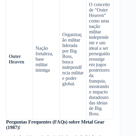
O conceito
de “Outer
Heaven”
como uma
nação
militar
Organizaç
independe
ão militar
nte e um
liderada
Nação
ideal a ser
por Big
fortaleza,
perseguido
Outer
Boss,
base
ressurge
Heaven
busca
militar
em jogos
independê
inimiga
posteriores
ncia militar
da
e poder
franquia,
global.
mostrando
o impacto
duradouro
das ideias
de Big
Boss.
Perguntas Frequentes (FAQs) sobre Metal Gear
(1987)!