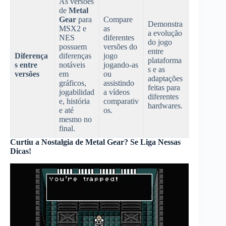
As versões
de
Metal
Gear
para
Compare
Demonstra
MSX2 e
as
a evolução
NES
diferentes
do jogo
possuem
versões do
entre
Diferença
diferenças
jogo
plataforma
s entre
notáveis
jogando-as
s e as
versões
em
ou
adaptações
gráficos,
assistindo
feitas para
jogabilidad
a vídeos
diferentes
e, história
comparativ
hardwares.
e até
os.
mesmo no
final.
Curtiu a Nostalgia de Metal Gear? Se Liga Nessas
Dicas!