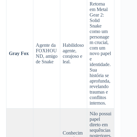
Retorna
em Metal
Gear 2:
Solid
Snake
como um
personage
m crucial,
Agente da
Habilidoso
com um
FOXHOU
agente,
Gray Fox
novo papel
ND, amigo
corajoso e
e
de Snake
leal.
identidade.
Sua
história se
aprofunda,
revelando
traumas e
conflitos
internos.
Não possui
papel
direto em
sequências
Conhecim
posteriores,