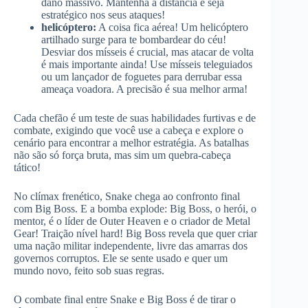
dano massivo. Mantenha a distância e seja
estratégico nos seus ataques!
helicóptero:
A coisa fica aérea! Um helicóptero
artilhado surge para te bombardear do céu!
Desviar dos mísseis é crucial, mas atacar de volta
é mais importante ainda! Use mísseis teleguiados
ou um lançador de foguetes para derrubar essa
ameaça voadora. A precisão é sua melhor arma!
Cada chefão é um teste de suas habilidades furtivas e de
combate, exigindo que você use a cabeça e explore o
cenário para encontrar a melhor estratégia. As batalhas
não são só força bruta, mas sim um quebra-cabeça
tático!
No clímax frenético, Snake chega ao confronto final
com Big Boss. E a bomba explode: Big Boss, o herói, o
mentor, é o líder de Outer Heaven e o criador de Metal
Gear! Traição nível hard! Big Boss revela que quer criar
uma nação militar independente, livre das amarras dos
governos corruptos. Ele se sente usado e quer um
mundo novo, feito sob suas regras.
O combate final entre Snake e Big Boss é de tirar o