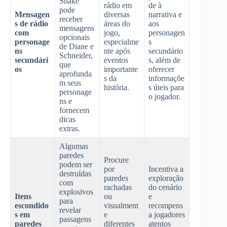
Snake
rádio em
de à
pode
Mensagen
diversas
narrativa e
receber
s de rádio
áreas do
aos
mensagens
com
jogo,
personagen
opcionais
personage
especialme
s
de Diane e
ns
nte após
secundário
Schneider,
secundári
eventos
s, além de
que
os
importante
oferecer
aprofunda
s da
informaçõe
m seus
história.
s úteis para
personage
o jogador.
ns e
fornecem
dicas
extras.
Algumas
paredes
Procure
podem ser
por
Incentiva a
destruídas
paredes
exploração
com
rachadas
do cenário
explosivos
Itens
ou
e
para
escondido
visualment
recompens
revelar
s em
e
a jogadores
passagens
paredes
diferentes
atentos