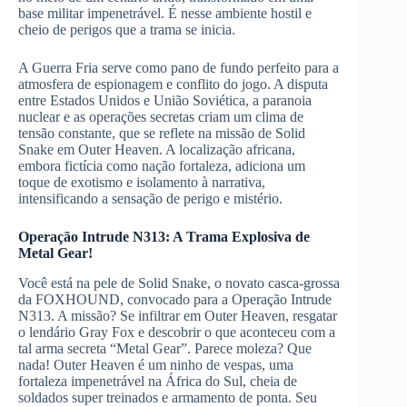
base militar impenetrável. É nesse ambiente hostil e
cheio de perigos que a trama se inicia.
A Guerra Fria serve como pano de fundo perfeito para a
atmosfera de espionagem e conflito do jogo. A disputa
entre Estados Unidos e União Soviética, a paranoia
nuclear e as operações secretas criam um clima de
tensão constante, que se reflete na missão de Solid
Snake em Outer Heaven. A localização africana,
embora fictícia como nação fortaleza, adiciona um
toque de exotismo e isolamento à narrativa,
intensificando a sensação de perigo e mistério.
Operação Intrude N313: A Trama Explosiva de
Metal Gear!
Você está na pele de Solid Snake, o novato casca-grossa
da FOXHOUND, convocado para a Operação Intrude
N313. A missão? Se infiltrar em Outer Heaven, resgatar
o lendário Gray Fox e descobrir o que aconteceu com a
tal arma secreta “Metal Gear”. Parece moleza? Que
nada! Outer Heaven é um ninho de vespas, uma
fortaleza impenetrável na África do Sul, cheia de
soldados super treinados e armamento de ponta. Seu