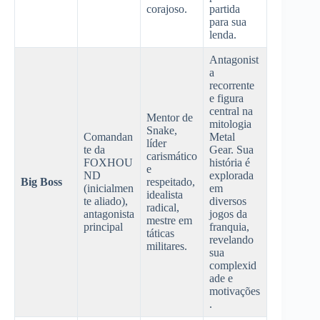
corajoso.
partida
para sua
lenda.
Antagonist
a
recorrente
e figura
central na
Mentor de
mitologia
Snake,
Comandan
Metal
líder
te da
Gear. Sua
carismático
FOXHOU
história é
e
ND
explorada
Big Boss
respeitado,
(inicialmen
em
idealista
te aliado),
diversos
radical,
antagonista
jogos da
mestre em
principal
franquia,
táticas
revelando
militares.
sua
complexid
ade e
motivações
.