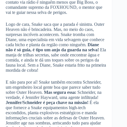
contato via rádio é ninguém menos que Big Boss, o
comandante supremo da FOXHOUND, o mentor que
vai te guiar nessa selva de perigos.
Logo de cara, Snake saca que a parada é sinistra. Outer
Heaven não é brincadeira. Mas, no meio do caos,
surpresas incríveis acontecem. Snake tromba com
Diane, uma especialista em vida selvagem que conhece
cada bicho e planta da região como ninguém.
Diane
não é só guia, é tipo um anjo da guarda na selva!
Ela
manja de trilhas secretas, sabe onde encontrar água e
comida, e ainda te dá uns toques sobre os perigos da
fauna local. Sem a Diane, Snake estaria frito na primeira
mordida de cobra!
E não para por aí! Snake também encontra Schneider,
um engenheiro local gente boa que parece saber tudo
sobre Outer Heaven.
Mas segura essa:
Schneider, na
verdade, é Jennifer Hayward, uma agente infiltrada!
Jennifer/Schneider é peça chave na missão!
É ela
que fornece a Snake equipamentos high-tech
escondidos, planta explosivos estratégicos e manda
informações cruciais sobre as defesas de Outer Heaven.
Jennifer age nas sombras, arriscando tudo para ajudar