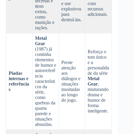
secretas e
e use
com
itens
explosivos
recursos
extras,
para
adicionais.
como
destruí-las.
munição e
rações.
Metal
Gear
(1987) já
Reforça o
continha
tom único
elementos
Preste
e a
de humor e
atenção
personalida
autorreferê
Piadas
aos
de da série
ncia
internas e
diálogos e
Metal
característi
referência
situações
Gear
,
cos da
s
inusitadas
misturando
série,
ao longo
drama e
como
do jogo.
humor de
quebras da
forma
quarta
inteligente.
parede e
situações
absurdas.