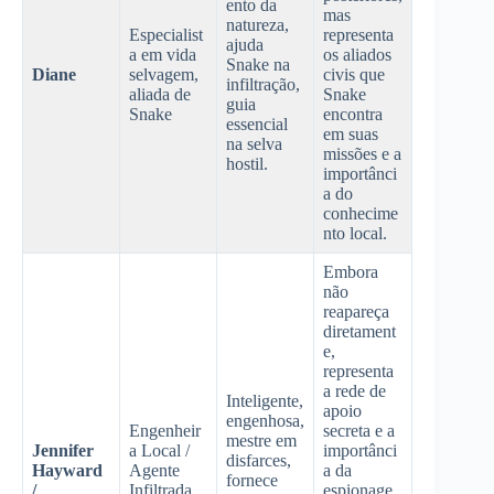
ento da
mas
natureza,
Especialist
representa
ajuda
a em vida
os aliados
Snake na
Diane
selvagem,
civis que
infiltração,
aliada de
Snake
guia
Snake
encontra
essencial
em suas
na selva
missões e a
hostil.
importânci
a do
conhecime
nto local.
Embora
não
reapareça
diretament
e,
representa
a rede de
Inteligente,
apoio
engenhosa,
Engenheir
secreta e a
mestre em
Jennifer
a Local /
importânci
disfarces,
Hayward
Agente
a da
fornece
/
Infiltrada,
espionage