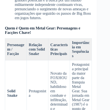
grandes potências e a busca por um mundo
militarmente independente continuam vivas,
prenunciando o surgimento de novas ameaças e
organizações que seguirão os passos de Big Boss
em jogos futuros.
Quem é Quem em Metal Gear: Personagens e
Facções Chave!
Importânc
Personage
Relação
Caracterís
ia em
m /
com Solid
ticas
Sequência
Facção
Snake
Principais
s
Protagonist
a principal
Novato da
da maior
FOXHOU
parte da
ND,
franquia
habilidoso
Metal
Solid
Protagonist
em
Gear. Sua
Snake
a
combate e
jornada em
infiltração,
Metal Gear
determinad
(1987) é o
o e
ponto de