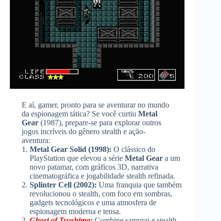
E aí, gamer, pronto para se aventurar no mundo
da espionagem tática? Se você curtiu
Metal
Gear
(1987), prepare-se para explorar outros
jogos incríveis do gênero stealth e ação-
aventura:
Metal Gear Solid (1998):
O clássico do
PlayStation que elevou a série
Metal Gear
a um
novo patamar, com gráficos 3D, narrativa
cinematográfica e jogabilidade stealth refinada.
Splinter Cell (2002):
Uma franquia que também
revolucionou o stealth, com foco em sombras,
gadgets tecnológicos e uma atmosfera de
espionagem moderna e tensa.
Ghost of Tsushima
:
Combine samurai e stealth