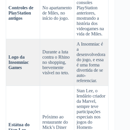
consoles
Controles de
No apartamento
PlayStation
PlayStation
de Miles, no
anteriores,
antigos
início do jogo.
mostrando a
história dos
videogames na
vida de Miles.
A Insomniac é
a
Durante a luta
desenvolvedora
Logo da
contra o Rhino
do jogo, e essa
Insomniac
no shopping,
é uma forma
Games
brevemente
divertida de se
visível no teto.
auto-
referenciar.
Stan Lee, o
lendário criador
da Marvel,
sempre teve
participações
Próximo ao
especiais nos
restaurante do
jogos do
Estátua do
Mick’s Diner
Homem-
Stan Lee