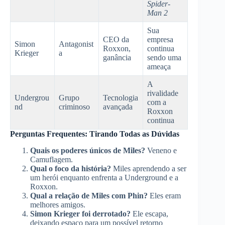
Spider-
Man 2
Sua
CEO da
empresa
Simon
Antagonist
Roxxon,
continua
Krieger
a
ganância
sendo uma
ameaça
A
rivalidade
Undergrou
Grupo
Tecnologia
com a
nd
criminoso
avançada
Roxxon
continua
Perguntas Frequentes: Tirando Todas as Dúvidas
Quais os poderes únicos de Miles?
Veneno e
Camuflagem.
Qual o foco da história?
Miles aprendendo a ser
um herói enquanto enfrenta a Underground e a
Roxxon.
Qual a relação de Miles com Phin?
Eles eram
melhores amigos.
Simon Krieger foi derrotado?
Ele escapa,
deixando espaço para um possível retorno