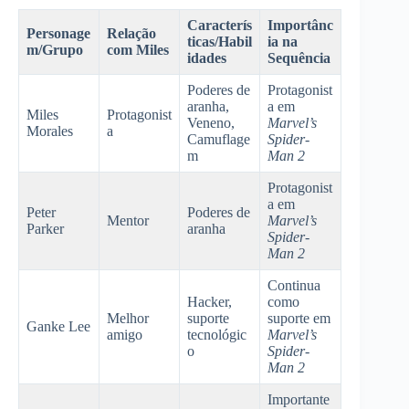
Caracterís
Importânc
Personage
Relação
ticas/Habil
ia na
m/Grupo
com Miles
idades
Sequência
Poderes de
Protagonist
aranha,
a em
Miles
Protagonist
Veneno,
Marvel’s
Morales
a
Camuflage
Spider-
m
Man 2
Protagonist
a em
Peter
Poderes de
Mentor
Marvel’s
Parker
aranha
Spider-
Man 2
Continua
Hacker,
como
Melhor
suporte
suporte em
Ganke Lee
amigo
tecnológic
Marvel’s
o
Spider-
Man 2
Importante