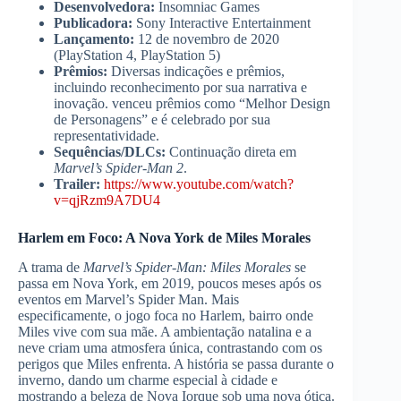
Desenvolvedora:
Insomniac Games
Publicadora:
Sony Interactive Entertainment
Lançamento:
12 de novembro de 2020
(PlayStation 4, PlayStation 5)
Prêmios:
Diversas indicações e prêmios,
incluindo reconhecimento por sua narrativa e
inovação. venceu prêmios como “Melhor Design
de Personagens” e é celebrado por sua
representatividade.
Sequências/DLCs:
Continuação direta em
Marvel’s Spider-Man 2
.
Trailer:
https://www.youtube.com/watch?
v=qjRzm9A7DU4
Harlem em Foco: A Nova York de Miles Morales
A trama de
Marvel’s Spider-Man: Miles Morales
se
passa em Nova York, em 2019, poucos meses após os
eventos em Marvel’s Spider Man. Mais
especificamente, o jogo foca no Harlem, bairro onde
Miles vive com sua mãe. A ambientação natalina e a
neve criam uma atmosfera única, contrastando com os
perigos que Miles enfrenta. A história se passa durante o
inverno, dando um charme especial à cidade e
mostrando a beleza de Nova Iorque sob uma nova ótica.