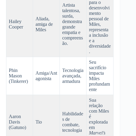
para o
Artista
desenvolvi
talentosa,
mento
surda,
Aliada,
pessoal de
Hailey
demonstra
amiga de
Miles,
Cooper
grande
Miles
representa
empatia e
a inclusão
compreens
e a
ão.
diversidade
.
Seu
sacrifício
Phin
Tecnologia
Amiga/Ant
impacta
Mason
avançada,
agonista
Miles
(Tinkerer)
armadura
profundam
ente
Sua
relação
com Miles
Habilidade
Aaron
é
s de
Davis
Tio
explorada
combate,
(Gatuno)
em
tecnologia
Marvel’s