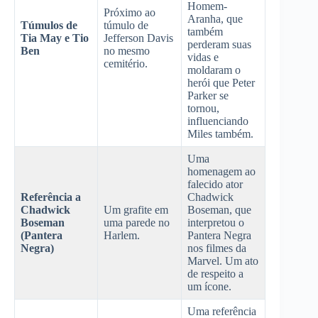
Homem-
Próximo ao
Aranha, que
Túmulos de
túmulo de
também
Tia May e Tio
Jefferson Davis
perderam suas
Ben
no mesmo
vidas e
cemitério.
moldaram o
herói que Peter
Parker se
tornou,
influenciando
Miles também.
Uma
homenagem ao
falecido ator
Referência a
Chadwick
Chadwick
Um grafite em
Boseman, que
Boseman
uma parede no
interpretou o
(Pantera
Harlem.
Pantera Negra
Negra)
nos filmes da
Marvel. Um ato
de respeito a
um ícone.
Uma referência