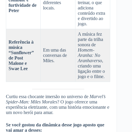
diferentes
treinar, o que
furtividade de
locais.
adiciona
Peter
conteúdo extra
e divertido ao
jogo.
A música fez
parte da trilha
Referência à
sonora de
música
Em uma das
Homem-
“Sunflower”
conversas de
Aranha: No
de Post
Miles.
Aranhaverso
,
Malone e
criando uma
Swae Lee
ligação entre o
jogo e o filme.
Curtiu essa chocante imersão no universo de
Marvel’s
Spider-Man: Miles Morales
? O jogo oferece uma
experiência eletrizante, com uma história emocionante e
um novo herói para amar.
Se você gostou da dinâmica desse jogo aposto que
vai amar a desses: