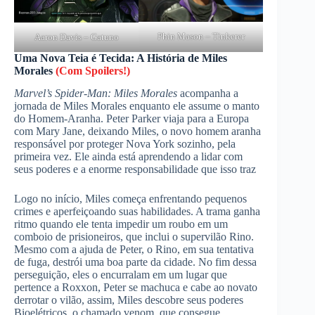
Phin Mason – Tinkerer
Aaron Davis – Gatuno
Uma Nova Teia é Tecida: A História de Miles
Morales
(Com Spoilers!)
Marvel’s Spider-Man: Miles Morales
acompanha a
jornada de Miles Morales enquanto ele assume o manto
do Homem-Aranha. Peter Parker viaja para a Europa
com Mary Jane, deixando Miles, o novo homem aranha
responsável por proteger Nova York sozinho, pela
primeira vez. Ele ainda está aprendendo a lidar com
seus poderes e a enorme responsabilidade que isso traz
Logo no início, Miles começa enfrentando pequenos
crimes e aperfeiçoando suas habilidades. A trama ganha
ritmo quando ele tenta impedir um roubo em um
comboio de prisioneiros, que inclui o supervilão Rino.
Mesmo com a ajuda de Peter, o Rino, em sua tentativa
de fuga, destrói uma boa parte da cidade. No fim dessa
perseguição, eles o encurralam em um lugar que
pertence a Roxxon, Peter se machuca e cabe ao novato
derrotar o vilão, assim, Miles descobre seus poderes
Bioelétricos, o chamado venom, que consegue