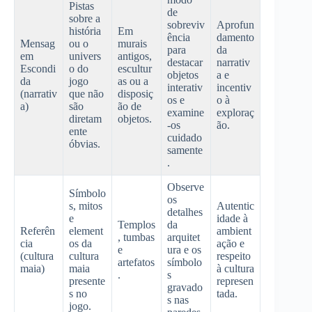
Pistas
de
sobre a
sobreviv
Aprofun
história
Em
ência
damento
Mensag
ou o
murais
para
da
em
univers
antigos,
destacar
narrativ
Escondi
o do
escultur
objetos
a e
da
jogo
as ou a
interativ
incentiv
(narrativ
que não
disposiç
os e
o à
a)
são
ão de
examine
exploraç
diretam
objetos.
-os
ão.
ente
cuidado
óbvias.
samente
.
Observe
Símbolo
os
s, mitos
Autentic
detalhes
e
idade à
Templos
da
Referên
element
ambient
, tumbas
arquitet
cia
os da
ação e
e
ura e os
(cultura
cultura
respeito
artefatos
símbolo
maia)
maia
à cultura
.
s
presente
represen
gravado
s no
tada.
s nas
jogo.