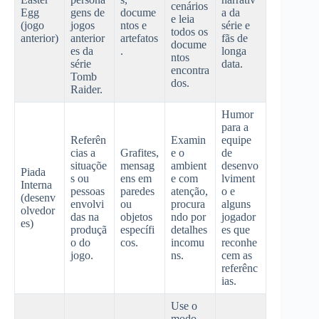
cenários
Egg
gens de
docume
a da
e leia
(jogo
jogos
ntos e
série e
todos os
anterior)
anterior
artefatos
fãs de
docume
es da
.
longa
ntos
série
data.
encontra
Tomb
dos.
Raider.
Humor
para a
Referên
Examin
equipe
cias a
Grafites,
e o
de
situaçõe
mensag
ambient
desenvo
Piada
s ou
ens em
e com
lviment
Interna
pessoas
paredes
atenção,
o e
(desenv
envolvi
ou
procura
alguns
olvedor
das na
objetos
ndo por
jogador
es)
produçã
específi
detalhes
es que
o do
cos.
incomu
reconhe
jogo.
ns.
cem as
referênc
ias.
Use o
modo