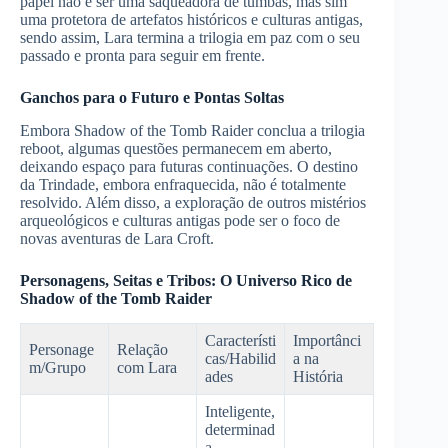
papel não é ser uma saqueadora de tumbas, mas sim
uma protetora de artefatos históricos e culturas antigas,
sendo assim, Lara termina a trilogia em paz com o seu
passado e pronta para seguir em frente.
Ganchos para o Futuro e Pontas Soltas
Embora Shadow of the Tomb Raider conclua a trilogia
reboot, algumas questões permanecem em aberto,
deixando espaço para futuras continuações. O destino
da Trindade, embora enfraquecida, não é totalmente
resolvido. Além disso, a exploração de outros mistérios
arqueológicos e culturas antigas pode ser o foco de
novas aventuras de Lara Croft.
Personagens, Seitas e Tribos: O Universo Rico de
Shadow of the Tomb Raider
Característi
Importânci
Personage
Relação
cas/Habilid
a na
m/Grupo
com Lara
ades
História
Inteligente,
determinad
a,