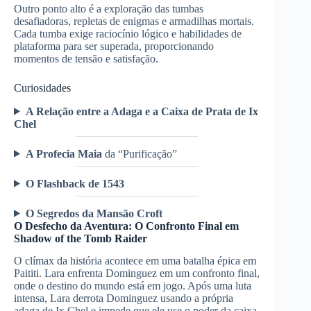
Outro ponto alto é a exploração das tumbas
desafiadoras, repletas de enigmas e armadilhas mortais.
Cada tumba exige raciocínio lógico e habilidades de
plataforma para ser superada, proporcionando
momentos de tensão e satisfação.
Curiosidades
A Relação entre a Adaga e a Caixa de Prata de Ix
Chel
A Profecia Maia
da “Purificação”
O Flashback de 1543
O Segredos da Mansão Croft
O Desfecho da Aventura: O Confronto Final em
Shadow of the Tomb Raider
O clímax da história acontece em uma batalha épica em
Paititi. Lara enfrenta Dominguez em um confronto final,
onde o destino do mundo está em jogo. Após uma luta
intensa, Lara derrota Dominguez usando a própria
adaga de Ix Chel e impede que ele use o poder da caixa