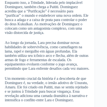
Enquanto isso, a Trindade, liderada pelo implacável
Dominguez, também chega a Paititi. Dominguez
acredita que a “Purificação” é necessário para
“purificar” o mundo e estabelecer uma nova ordem. Ele
busca a adaga e a caixa de prata para controlar o poder
do deus Kukulkan. As motivações de Dominguez o
colocam como um antagonista complexo, com uma
visão distorcida de justiça.
Ao longo da jornada, Lara precisa dominar novas
habilidades de sobrevivência, como camuflagem na
lama, rapel e mergulho em águas profundas. Ela
também utiliza seu icônico arco e flecha, além de outras
armas de fogo e ferramentas de escalada. Os
equipamentos evoluem conforme o jogo avança,
permitindo que Lara enfrente desafios cada vez maiores.
Um momento crucial da história é a descoberta de que
Dominguez é, na verdade, o irmão adotivo de Unuratu,
Amaru. Ele foi criado em Paititi, mas se sentiu rejeitado
e se juntou à Trindade para buscar vingança. Essa
revelação adiciona uma camada dramática à narrativa e
intensifica o conflito entre Lara e Dominguez.