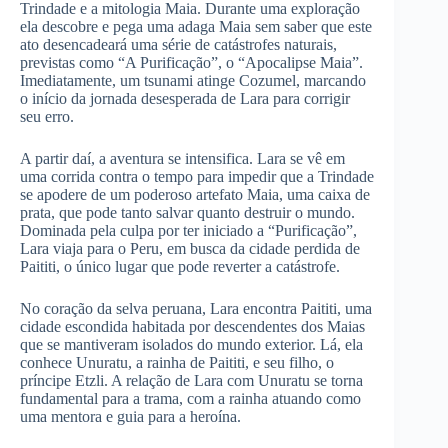
Trindade e a mitologia Maia. Durante uma exploração
ela descobre e pega uma adaga Maia sem saber que este
ato desencadeará uma série de catástrofes naturais,
previstas como “A Purificação”, o “Apocalipse Maia”.
Imediatamente, um tsunami atinge Cozumel, marcando
o início da jornada desesperada de Lara para corrigir
seu erro.
A partir daí, a aventura se intensifica. Lara se vê em
uma corrida contra o tempo para impedir que a Trindade
se apodere de um poderoso artefato Maia, uma caixa de
prata, que pode tanto salvar quanto destruir o mundo.
Dominada pela culpa por ter iniciado a “Purificação”,
Lara viaja para o Peru, em busca da cidade perdida de
Paititi, o único lugar que pode reverter a catástrofe.
No coração da selva peruana, Lara encontra Paititi, uma
cidade escondida habitada por descendentes dos Maias
que se mantiveram isolados do mundo exterior. Lá, ela
conhece Unuratu, a rainha de Paititi, e seu filho, o
príncipe Etzli. A relação de Lara com Unuratu se torna
fundamental para a trama, com a rainha atuando como
uma mentora e guia para a heroína.