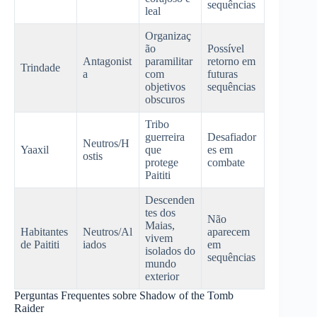
sequências
leal
Organizaç
ão
Possível
Antagonist
paramilitar
retorno em
Trindade
a
com
futuras
objetivos
sequências
obscuros
Tribo
guerreira
Desafiador
Neutros/H
Yaaxil
que
es em
ostis
protege
combate
Paititi
Descenden
tes dos
Não
Maias,
Habitantes
Neutros/Al
aparecem
vivem
de Paititi
iados
em
isolados do
sequências
mundo
exterior
Perguntas Frequentes sobre Shadow of the Tomb
Raider