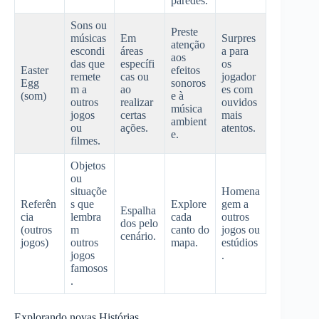
paredes.
Sons ou
Preste
músicas
Em
Surpres
atenção
escondi
áreas
a para
aos
das que
específi
os
Easter
efeitos
remete
cas ou
jogador
Egg
sonoros
m a
ao
es com
(som)
e à
outros
realizar
ouvidos
música
jogos
certas
mais
ambient
ou
ações.
atentos.
e.
filmes.
Objetos
ou
situaçõe
Homena
Referên
s que
Explore
gem a
Espalha
cia
lembra
cada
outros
dos pelo
(outros
m
canto do
jogos ou
cenário.
jogos)
outros
mapa.
estúdios
jogos
.
famosos
.
Explorando novas Histórias