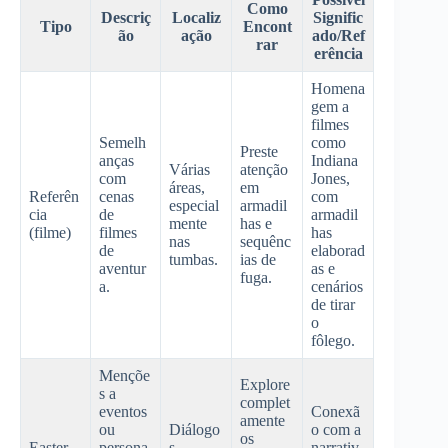
Como
Descriç
Localiz
Signific
Tipo
Encont
ão
ação
ado/Ref
rar
erência
Homena
gem a
filmes
Semelh
como
Preste
anças
Indiana
Várias
atenção
com
Jones,
áreas,
em
Referên
cenas
com
especial
armadil
cia
de
armadil
mente
has e
(filme)
filmes
has
nas
sequênc
de
elaborad
tumbas.
ias de
aventur
as e
fuga.
a.
cenários
de tirar
o
fôlego.
Mençõe
Explore
s a
complet
eventos
Conexã
amente
ou
Diálogo
o com a
os
Easter
persona
s,
narrativ