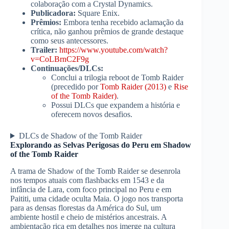
colaboração com a Crystal Dynamics.
Publicadora:
Square Enix.
Prêmios:
Embora tenha recebido aclamação da
crítica, não ganhou prêmios de grande destaque
como seus antecessores.
Trailer:
https://www.youtube.com/watch?
v=CoLBrnC2F9g
Continuações/DLCs:
Conclui a trilogia reboot de Tomb Raider
(precedido por
Tomb Raider (2013)
e
Rise
of the Tomb Raider)
.
Possui DLCs que expandem a história e
oferecem novos desafios.
DLCs de Shadow of the Tomb Raider
Explorando as Selvas Perigosas do Peru em Shadow
of the Tomb Raider
A trama de Shadow of the Tomb Raider se desenrola
nos tempos atuais com flashbacks em 1543 e da
infância de Lara, com foco principal no Peru e em
Paititi, uma cidade oculta Maia. O jogo nos transporta
para as densas florestas da América do Sul, um
ambiente hostil e cheio de mistérios ancestrais. A
ambientação rica em detalhes nos imerge na cultura