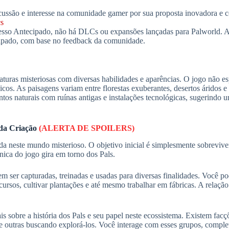
ussão e interesse na comunidade gamer por sua proposta inovadora e 
s
so Antecipado, não há DLCs ou expansões lançadas para Palworld. A 
cipado, com base no feedback da comunidade.
turas misteriosas com diversas habilidades e aparências. O jogo não es
icos. As paisagens variam entre florestas exuberantes, desertos áridos 
os naturais com ruínas antigas e instalações tecnológicas, sugerindo 
 da Criação
(ALERTA DE SPOILERS)
neste mundo misterioso. O objetivo inicial é simplesmente sobreviver: 
ica do jogo gira em torno dos Pals.
m ser capturadas, treinadas e usadas para diversas finalidades. Você pod
cursos, cultivar plantações e até mesmo trabalhar em fábricas. A relação
sobre a história dos Pals e seu papel neste ecossistema. Existem facç
 e outras buscando explorá-los. Você interage com esses grupos, compl