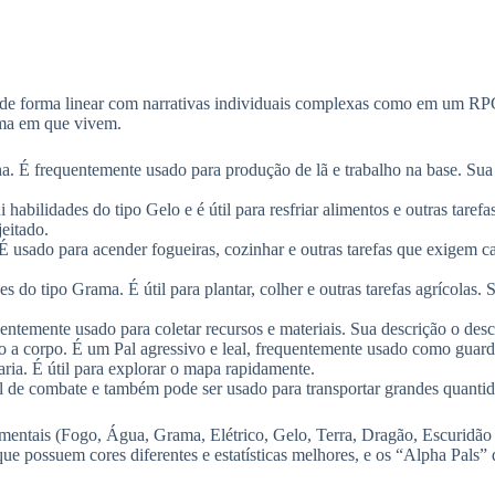
a de forma linear com narrativas individuais complexas como em um RPG
ema em que vivem.
 É frequentemente usado para produção de lã e trabalho na base. Sua 
abilidades do tipo Gelo e é útil para resfriar alimentos e outras taref
eitado.
 usado para acender fogueiras, cozinhar e outras tarefas que exigem c
do tipo Grama. É útil para plantar, colher e outras tarefas agrícolas. 
entemente usado para coletar recursos e materiais. Sua descrição o des
a corpo. É um Pal agressivo e leal, frequentemente usado como guard
a. É útil para explorar o mapa rapidamente.
e combate e também pode ser usado para transportar grandes quantida
ementais (Fogo, Água, Grama, Elétrico, Gelo, Terra, Dragão, Escuridão e
ue possuem cores diferentes e estatísticas melhores, e os “Alpha Pals”