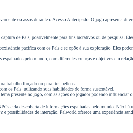
vamente escassas durante o Acesso Antecipado. O jogo apresenta difere
aptura de Pals, possivelmente para fins lucrativos ou de pesquisa. El
xistência pacífica com os Pals e se opõe à sua exploração. Eles podem
 espalhados pelo mundo, com diferentes crenças e objetivos em relação
a trabalho forçado ou para fins bélicos.
m os Pals, utilizando suas habilidades de forma sustentável.
m tema presente no jogo, com as ações do jogador podendo influenciar o e
m NPCs e da descoberta de informações espalhadas pelo mundo. Não há u
re
e possibilidades de interação. Palworld oferece uma experiência sand