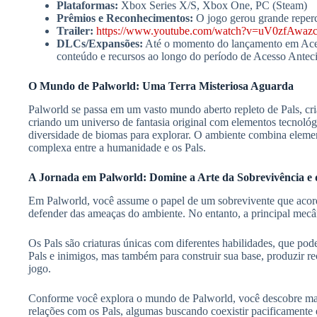
Plataformas:
Xbox Series X/S, Xbox One, PC (Steam)
Prêmios e Reconhecimentos:
O jogo gerou grande reperc
Trailer:
https://www.youtube.com/watch?v=uV0zfAwazc
DLCs/Expansões:
Até o momento do lançamento em Aces
conteúdo e recursos ao longo do período de Acesso Ante
O Mundo de Palworld: Uma Terra Misteriosa Aguarda
Palworld se passa em um vasto mundo aberto repleto de Pals, cria
criando um universo de fantasia original com elementos tecnológ
diversidade de biomas para explorar. O ambiente combina element
complexa entre a humanidade e os Pals.
A Jornada em Palworld: Domine a Arte da Sobrevivência e
Em Palworld, você assume o papel de um sobrevivente que acorda 
defender das ameaças do ambiente. No entanto, a principal mecân
Os Pals são criaturas únicas com diferentes habilidades, que pode
Pals e inimigos, mas também para construir sua base, produzir re
jogo.
Conforme você explora o mundo de Palworld, você descobre mais 
relações com os Pals, algumas buscando coexistir pacificamente