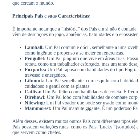
que cercam o mundo.
Principais Pals e suas Características:
É importante notar que a “história” dos Pals em si não é contad
vêm de descrições no jogo, aparências, habilidades e o ecossist
Lamball:
Um Pal comum e dócil, semelhante a uma ovelha.
como ingênuo e propenso a se meter em encrencas.
Pengullet:
Um Pal pinguim que vive em áreas frias. Possui h
retrata como um trabalhador esforçado, mas um tanto desaj
Foxparks:
Um Pal raposa com habilidades do tipo Fogo. É
travesso e energético.
Lifmunk:
Um Pal semelhante a um esquilo com habilidades 
cuidadoso e gentil com as plantas.
Cattiva:
Um Pal felino com habilidades de coleta. É frequ
Direhowl:
Um Pal lobo com habilidades de combate corpo 
Nitewing:
Um Pal voador que pode ser usado como montari
Mammorest:
Um Pal mamute gigante. É um poderoso Pal d
Além desses, existem muitos outros Pals com diferentes tipos el
Pals possuem variações raras, como os Pals “Lucky” (sortudos) q
que servem como chefes.