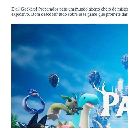
E aí, Geekers! Preparados para um mundo aberto cheio de mistéri
explosivo. Bora descobrir tudo sobre esse game que promete dar 