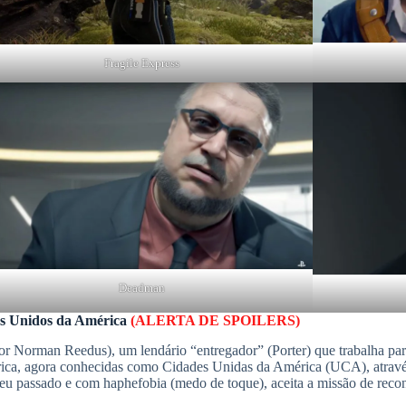
Fragile Express
Deadman
os Unidos da América
(ALERTA DE SPOILERS)
or Norman Reedus), um lendário “entregador” (Porter) que trabalha pa
érica, agora conhecidas como Cidades Unidas da América (UCA), atrav
u passado e com haphefobia (medo de toque), aceita a missão de recon