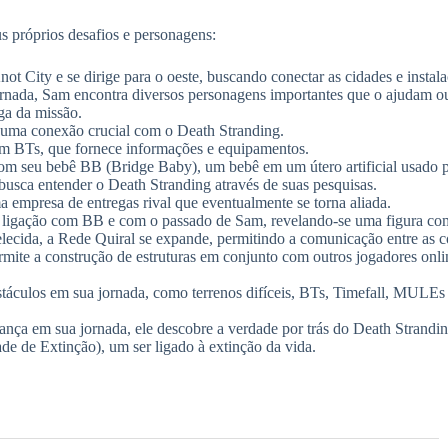
s próprios desafios e personagens:
t City e se dirige para o oeste, buscando conectar as cidades e insta
rnada, Sam encontra diversos personagens importantes que o ajudam o
ga da missão.
 uma conexão crucial com o Death Stranding.
 BTs, que fornece informações e equipamentos.
seu bebê BB (Bridge Baby), um bebê em um útero artificial usado pa
usca entender o Death Stranding através de suas pesquisas.
a empresa de entregas rival que eventualmente se torna aliada.
ligação com BB e com o passado de Sam, revelando-se uma figura comp
lecida, a Rede Quiral se expande, permitindo a comunicação entre as 
rmite a construção de estruturas em conjunto com outros jogadores onli
stáculos em sua jornada, como terrenos difíceis, BTs, Timefall, MULE
a em sua jornada, ele descobre a verdade por trás do Death Strandin
de de Extinção), um ser ligado à extinção da vida.