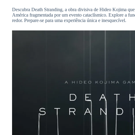
Descubra Death Stranding, a obra divisiva de Hideo Kojima que
América fragmentada por um evento cataclísmico. Explore a fun
redor. Prepare-se para uma experiência única e inesquecível.