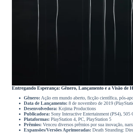
Entregando Esperança: Gênero, Lançamento e a Visão de H
Gênero:
Ação em mundo aberto, ficção científica, pós-ap
Data de Lançamento:
8 de novembro de 2019 (PlayStatio
Desenvolvedora:
Kojima Productions
Publicadora:
Sony Interactive Entertainment (PS4), 505 
Plataformas:
PlayStation 4, PC, PlayStation 5
Prêmios:
Venceu diversos prêmios por sua inovação, narrat
Expansões/Versões Aprimoradas:
Death Stranding: Dire