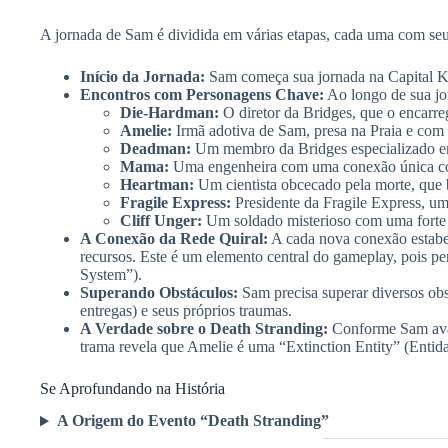
A jornada de Sam é dividida em várias etapas, cada uma com seu
Início da Jornada:
Sam começa sua jornada na Capital Kno
Encontros com Personagens Chave:
Ao longo de sua jo
Die-Hardman:
O diretor da Bridges, que o encarre
Amelie:
Irmã adotiva de Sam, presa na Praia e com
Deadman:
Um membro da Bridges especializado em
Mama:
Uma engenheira com uma conexão única com 
Heartman:
Um cientista obcecado pela morte, que b
Fragile Express:
Presidente da Fragile Express, um
Cliff Unger:
Um soldado misterioso com uma forte 
A Conexão da Rede Quiral:
A cada nova conexão estabe
recursos. Este é um elemento central do gameplay, pois pe
System”).
Superando Obstáculos:
Sam precisa superar diversos ob
entregas) e seus próprios traumas.
A Verdade sobre o Death Stranding:
Conforme Sam avanç
trama revela que Amelie é uma “Extinction Entity” (Entida
Se Aprofundando na História
A Origem do Evento “Death Stranding”