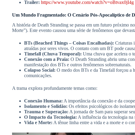
Trailer:
https://www.youtube.com/watch?v=oBtvax0jI4g
Um Mundo Fragmentado: O Cenário Pós-Apocalíptico de D
A história de Death Stranding se passa em um futuro próximo n
Morte”). Este evento causou uma série de fenômenos que devast
BTs (Beached Things – Coisas Encalhadas):
Criaturas i
atraídas por seres vivos. O contato com um BT pode causa
Timefall (Chuva Temporal):
Uma chuva que acelera o tem
Conexão com a Praia:
O Death Stranding abriu uma cone
manifestação dos BTs e outros fenômenos sobrenaturais.
Colapso Social:
O medo dos BTs e da Timefall forçou a h
comunicações.
A trama explora profundamente temas como:
Conexão Humana:
A importância da conexão e da coope
Isolamento e Solidão:
Os efeitos psicológicos do isolame
Trauma e Superação:
A jornada de Sam para superar seu
O Impacto da Tecnologia:
A influência da tecnologia na
Vida e Morte:
A tênue linha entre a vida e a morte e o con