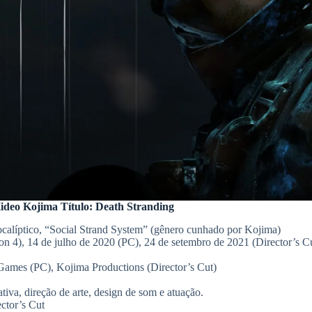
ideo Kojima Título:
Death Stranding
ocalíptico, “Social Strand System” (gênero cunhado por Kojima)
n 4), 14 de julho de 2020 (PC), 24 de setembro de 2021 (Director’s C
Games (PC), Kojima Productions (Director’s Cut)
iva, direção de arte, design de som e atuação.
ctor’s Cut