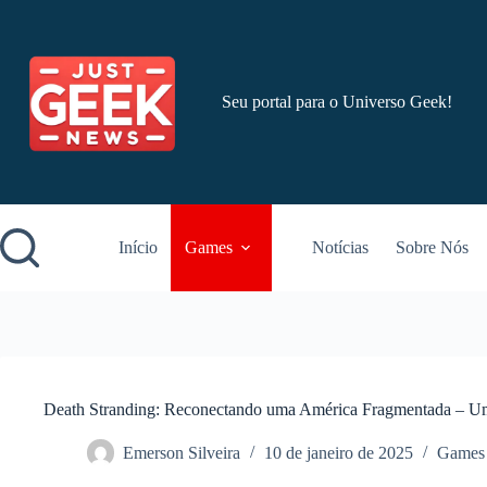
Pular
para
o
conteúdo
Seu portal para o Universo Geek!
Início
Games
Notícias
Sobre Nós
Death Stranding: Reconectando uma América Fragmentada – U
Emerson Silveira
10 de janeiro de 2025
Games