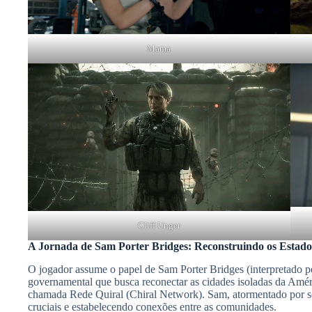
Mama
Cliff Unger
A Jornada de Sam Porter Bridges: Reconstruindo os Estad
O jogador assume o papel de Sam Porter Bridges (interpretado p
governamental que busca reconectar as cidades isoladas da Am
chamada Rede Quiral (Chiral Network). Sam, atormentado por se
cruciais e estabelecendo conexões entre as comunidades.