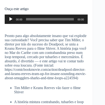
Ouça este artigo
Tocador
00:00
00:00
de
áudio
Pronto para algo absolutamente insano que vai explodir
sua curiosidade? Você precisa saber que Tim Miller, o
diretor por trás do sucesso do Deadpool, se uniu a
Keanu Reeves para o filme Shiver. A história joga você
no Mar do Caribe com um contrabandista preso num
loop temporal, cercado por tubarões e mercenários. É
absurdo, é divertido — e este artigo vai te contar tudo
sobre essa loucura. (Fonte inicial:
https://comicbookmovie.com/action/deadpool-director-
and-keanu-reeves-team-up-for-insane-sounding-movie-
about-smugglers-sharks-and-time-loops-a224594)
Tim Miller e Keanu Reeves vão fazer o filme
Shiver
A história mistura contrabando, tubarões e loop