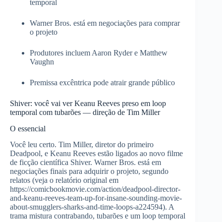
temporal
Warner Bros. está em negociações para comprar
o projeto
Produtores incluem Aaron Ryder e Matthew
Vaughn
Premissa excêntrica pode atrair grande público
Shiver: você vai ver Keanu Reeves preso em loop
temporal com tubarões — direção de Tim Miller
O essencial
Você leu certo. Tim Miller, diretor do primeiro
Deadpool, e Keanu Reeves estão ligados ao novo filme
de ficção científica Shiver. Warner Bros. está em
negociações finais para adquirir o projeto, segundo
relatos (veja o relatório original em
https://comicbookmovie.com/action/deadpool-director-
and-keanu-reeves-team-up-for-insane-sounding-movie-
about-smugglers-sharks-and-time-loops-a224594). A
trama mistura contrabando, tubarões e um loop temporal