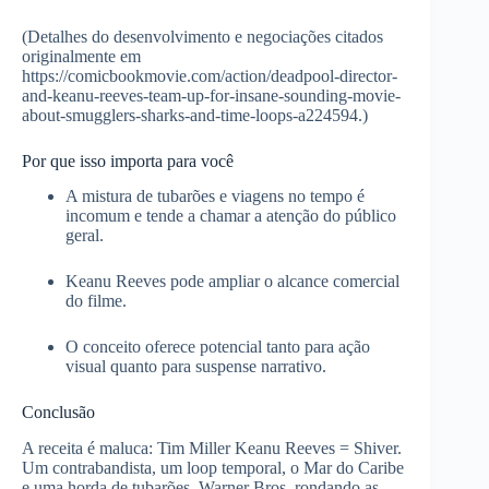
(Detalhes do desenvolvimento e negociações citados
originalmente em
https://comicbookmovie.com/action/deadpool-director-
and-keanu-reeves-team-up-for-insane-sounding-movie-
about-smugglers-sharks-and-time-loops-a224594.)
Por que isso importa para você
A mistura de tubarões e viagens no tempo é
incomum e tende a chamar a atenção do público
geral.
Keanu Reeves pode ampliar o alcance comercial
do filme.
O conceito oferece potencial tanto para ação
visual quanto para suspense narrativo.
Conclusão
A receita é maluca: Tim Miller Keanu Reeves = Shiver.
Um contrabandista, um loop temporal, o Mar do Caribe
e uma horda de tubarões. Warner Bros. rondando as