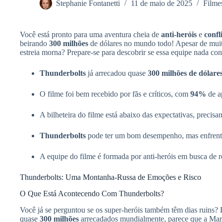
Stephanie Fontanetti
11 de maio de 2025
Filmes
Você está pronto para uma aventura cheia de
anti-heróis
e
confl
beirando
300 milhões
de dólares no mundo todo! Apesar de muito
estreia morna? Prepare-se para descobrir se essa equipe nada con
Thunderbolts
já arrecadou quase
300 milhões de dólare
O filme foi bem recebido por fãs e críticos, com
94%
de a
A bilheteira do filme está abaixo das expectativas, precis
Thunderbolts
pode ter um bom desempenho, mas enfrenta
A equipe do filme é formada por anti-heróis em busca de 
Thunderbolts: Uma Montanha-Russa de Emoções e Risco
O Que Está Acontecendo Com Thunderbolts?
Você já se perguntou se os super-heróis também têm dias ruins?
quase
300 milhões
arrecadados mundialmente, parece que a Marve