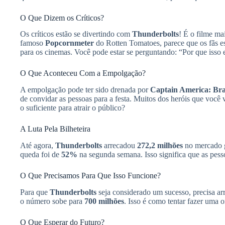
O Que Dizem os Críticos?
Os críticos estão se divertindo com
Thunderbolts
! É o filme m
famoso
Popcornmeter
do Rotten Tomatoes, parece que os fãs e
para os cinemas. Você pode estar se perguntando: “Por que isso
O Que Aconteceu Com a Empolgação?
A empolgação pode ter sido drenada por
Captain America: Br
de convidar as pessoas para a festa. Muitos dos heróis que você
o suficiente para atrair o público?
A Luta Pela Bilheteira
Até agora,
Thunderbolts
arrecadou
272,2 milhões
no mercado g
queda foi de
52%
na segunda semana. Isso significa que as pes
O Que Precisamos Para Que Isso Funcione?
Para que
Thunderbolts
seja considerado um sucesso, precisa ar
o número sobe para
700 milhões
. Isso é como tentar fazer uma
O Que Esperar do Futuro?