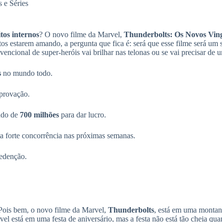
 e Séries
itos internos
? O novo filme da Marvel,
Thunderbolts: Os Novos Vin
s estarem amando, a pergunta que fica é: será que esse filme será um
vencional de super-heróis vai brilhar nas telonas ou se vai precisar de
s
no mundo todo.
provação.
ando de
700 milhões
para dar lucro.
 forte concorrência nas próximas semanas.
redenção.
 Pois bem, o novo filme da Marvel,
Thunderbolts
, está em uma monta
l está em uma festa de aniversário, mas a festa não está tão cheia qu