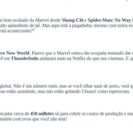
ais bem avaliado da Marvel desde
Shang-Chi
e
Spider-Man: No Way
stão aplaudindo de pé. Mas aqui está a pegadinha: mesmo com todos ess
 está acontecendo?”
ave New World
. Parece que a Marvel estava tão ocupada tentando da
 vê em
Thunderbolts
andaram mais na Netflix do que nos cinemas. E ag
lobal. Não é um número ruim, mas se você olhar mais de perto, verá 
soas estão assistindo, mas não estão gritando Uhuuu! como esperavam.
recadar cerca de
450 milhões
só para cobrir os custos de produção e mar
 omelete com ovos que você não tem!