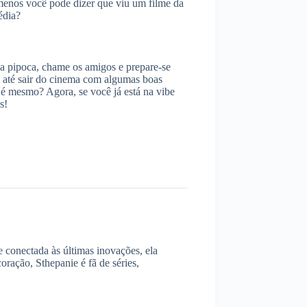
o menos você pode dizer que viu um filme da
édia?
 a pipoca, chame os amigos e prepare-se
e até sair do cinema com algumas boas
o é mesmo? Agora, se você já está na vibe
s!
 conectada às últimas inovações, ela
oração, Sthepanie é fã de séries,