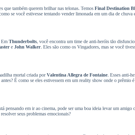
lmes que também querem brilhar nas telonas. Temos
Final Destination B
 como se você estivesse tentando vender limonada em um dia de chuva e
s! Em
Thunderbolts
, você encontra um time de anti-heróis tão disfunci
aster
e
John Walker
. Eles são como os Vingadores, mas se você tives
adilha mortal criada por
Valentina Allegra de Fontaine
. Esses anti-h
so antes? É como se eles estivessem em um reality show onde o prêmio 
stá pensando em ir ao cinema, pode ser uma boa ideia levar um amigo ou
 resolver seus problemas emocionais?