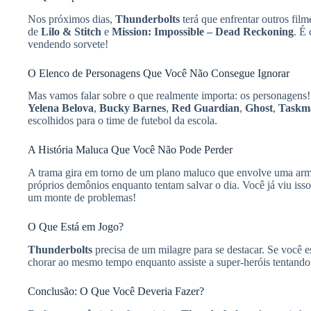
Nos próximos dias,
Thunderbolts
terá que enfrentar outros fi
de
Lilo & Stitch
e
Mission: Impossible – Dead Reckoning
. É
vendendo sorvete!
O Elenco de Personagens Que Você Não Consegue Ignorar
Mas vamos falar sobre o que realmente importa: os personagen
Yelena Belova
,
Bucky Barnes
,
Red Guardian
,
Ghost
,
Taskm
escolhidos para o time de futebol da escola.
A História Maluca Que Você Não Pode Perder
A trama gira em torno de um plano maluco que envolve uma arm
próprios demônios enquanto tentam salvar o dia. Você já viu is
um monte de problemas!
O Que Está em Jogo?
Thunderbolts
precisa de um milagre para se destacar. Se você e
chorar ao mesmo tempo enquanto assiste a super-heróis tentando
Conclusão: O Que Você Deveria Fazer?