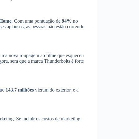
 Home
. Com uma pontuação de
94%
no
es aplausos, as pessoas não estão correndo
r uma nova roupagem ao filme que esqueceu
ora, será que a marca Thunderbolts é forte
que
143,7 milhões
vieram do exterior, e a
keting. Se incluir os custos de marketing,