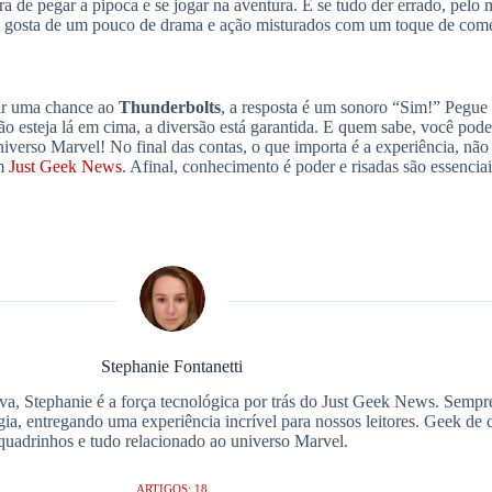
hora de pegar a pipoca e se jogar na aventura. E se tudo der errado, pel
ão gosta de um pouco de drama e ação misturados com um toque de com
dar uma chance ao
Thunderbolts
, a resposta é um sonoro “Sim!” Pegue
 esteja lá em cima, a diversão está garantida. E quem sabe, você pod
universo Marvel! No final das contas, o que importa é a experiência, nã
em
Just Geek News
. Afinal, conhecimento é poder e risadas são essenciai
Stephanie Fontanetti
a, Stephanie é a força tecnológica por trás do Just Geek News. Sempre
gia, entregando uma experiência incrível para nossos leitores. Geek de c
quadrinhos e tudo relacionado ao universo Marvel.
ARTIGOS: 18