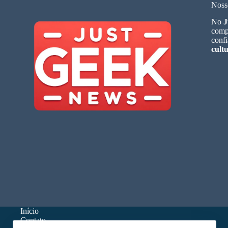
Noss
No
J
compa
confi
cult
Início
Contato