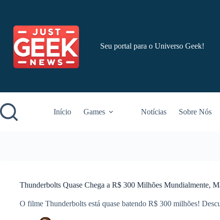
Pular
para
o
conteúdo
Seu portal para o Universo Geek!
Início
Games
Notícias
Sobre Nós
Thunderbolts Quase Chega a R$ 300 Milhões Mundialmente, Ma
O filme Thunderbolts está quase batendo R$ 300 milhões! Descu