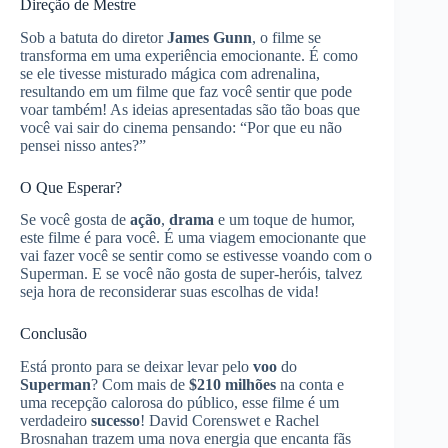
Direção de Mestre
Sob a batuta do diretor
James Gunn
, o filme se
transforma em uma experiência emocionante. É como
se ele tivesse misturado mágica com adrenalina,
resultando em um filme que faz você sentir que pode
voar também! As ideias apresentadas são tão boas que
você vai sair do cinema pensando: “Por que eu não
pensei nisso antes?”
O Que Esperar?
Se você gosta de
ação
,
drama
e um toque de humor,
este filme é para você. É uma viagem emocionante que
vai fazer você se sentir como se estivesse voando com o
Superman. E se você não gosta de super-heróis, talvez
seja hora de reconsiderar suas escolhas de vida!
Conclusão
Está pronto para se deixar levar pelo
voo
do
Superman
? Com mais de
$210 milhões
na conta e
uma recepção calorosa do público, esse filme é um
verdadeiro
sucesso
! David Corenswet e Rachel
Brosnahan trazem uma nova energia que encanta fãs