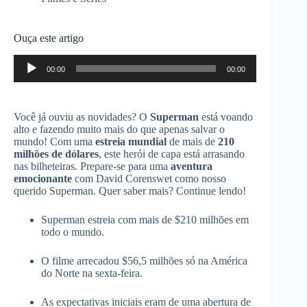
Ouça este artigo
Tocador
00:00
00:00
de
áudio
Você já ouviu as novidades? O
Superman
está voando
alto e fazendo muito mais do que apenas salvar o
mundo! Com uma
estreia mundial
de mais de
210
milhões de dólares
, este herói de capa está arrasando
nas bilheteiras. Prepare-se para uma
aventura
emocionante
com David Corenswet como nosso
querido Superman. Quer saber mais? Continue lendo!
Superman estreia com mais de $210 milhões em
todo o mundo.
O filme arrecadou $56,5 milhões só na América
do Norte na sexta-feira.
As expectativas iniciais eram de uma abertura de