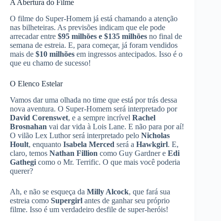
A Abertura do Filme
O filme do Super-Homem já está chamando a atenção
nas bilheteiras. As previsões indicam que ele pode
arrecadar entre
$95 milhões e $135 milhões
no final de
semana de estreia. E, para começar, já foram vendidos
mais de
$10 milhões
em ingressos antecipados. Isso é o
que eu chamo de sucesso!
O Elenco Estelar
Vamos dar uma olhada no time que está por trás dessa
nova aventura. O Super-Homem será interpretado por
David Corenswet
, e a sempre incrível
Rachel
Brosnahan
vai dar vida à Lois Lane. E não para por aí!
O vilão Lex Luthor será interpretado pelo
Nicholas
Hoult
, enquanto
Isabela Merced
será a
Hawkgirl
. E,
claro, temos
Nathan Fillion
como Guy Gardner e
Edi
Gathegi
como o Mr. Terrific. O que mais você poderia
querer?
Ah, e não se esqueça da
Milly Alcock
, que fará sua
estreia como
Supergirl
antes de ganhar seu próprio
filme. Isso é um verdadeiro desfile de super-heróis!