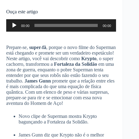
Ouça este artigo
Tocador
00:00
00:00
de
áudio
Prepare-se,
super-fã
, porque o novo filme do Superman
está chegando e promete ser um verdadeiro espetáculo!
Neste artigo, você vai descobrir como
Krypto
, o super
cachorro, transformou a
Fortaleza da Solidão
em uma
zona de guerra, enquanto o pobre Superman tenta
entender por que seus robôs não estão fazendo o seu
trabalho.
James Gunn
promete que a relação entre eles
é mais complicada do que uma equação de física
quântica. Com um elenco de peso e várias surpresas,
prepare-se para rir e se emocionar com essa nova
aventura do Homem de Aço!
Novo clipe de Superman mostra Krypto
bagunçando a Fortaleza da Solidão.
James Gunn diz que Krypto não é o melhor