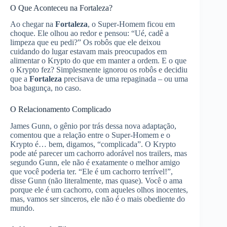
O Que Aconteceu na Fortaleza?
Ao chegar na
Fortaleza
, o Super-Homem ficou em
choque. Ele olhou ao redor e pensou: “Ué, cadê a
limpeza que eu pedi?” Os robôs que ele deixou
cuidando do lugar estavam mais preocupados em
alimentar o Krypto do que em manter a ordem. E o que
o Krypto fez? Simplesmente ignorou os robôs e decidiu
que a
Fortaleza
precisava de uma repaginada – ou uma
boa bagunça, no caso.
O Relacionamento Complicado
James Gunn, o gênio por trás dessa nova adaptação,
comentou que a relação entre o Super-Homem e o
Krypto é… bem, digamos, “complicada”. O Krypto
pode até parecer um cachorro adorável nos trailers, mas
segundo Gunn, ele não é exatamente o melhor amigo
que você poderia ter. “Ele é um cachorro terrível!”,
disse Gunn (não literalmente, mas quase). Você o ama
porque ele é um cachorro, com aqueles olhos inocentes,
mas, vamos ser sinceros, ele não é o mais obediente do
mundo.