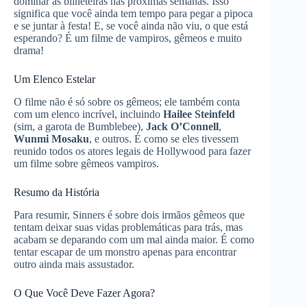
dominar as bilheteiras nas próximas semanas. Isso
significa que você ainda tem tempo para pegar a pipoca
e se juntar à festa! E, se você ainda não viu, o que está
esperando? É um filme de vampiros, gêmeos e muito
drama!
Um Elenco Estelar
O filme não é só sobre os gêmeos; ele também conta
com um elenco incrível, incluindo
Hailee Steinfeld
(sim, a garota de Bumblebee),
Jack O’Connell
,
Wunmi Mosaku
, e outros. É como se eles tivessem
reunido todos os atores legais de Hollywood para fazer
um filme sobre gêmeos vampiros.
Resumo da História
Para resumir, Sinners é sobre dois irmãos gêmeos que
tentam deixar suas vidas problemáticas para trás, mas
acabam se deparando com um mal ainda maior. É como
tentar escapar de um monstro apenas para encontrar
outro ainda mais assustador.
O Que Você Deve Fazer Agora?