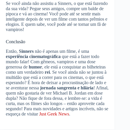
Se você ainda não assistiu a Sinners, o que está fazendo
da sua vida? Pegue seus amigos, compre um balde de
pipoca e vá ao cinema! Você pode até se sentir mais
inteligente depois de ver um filme com tantos prêmios e
elogios. E quem sabe, você pode até se tornar um fã de
vampiros!
Conclusão
Então,
Sinners
não é apenas um filme, é uma
experiência cinematográfica
que está a fazer todo
mundo falar! Com gêmeos, vampiros e uma dose
generosa de
humor
, ele está a conquistar as bilheteiras
como um verdadeiro
rei
. Se você ainda não se juntou à
multidão que está a correr para os cinemas, o que está
esperando? É hora de deixar a procrastinação de lado e
se aventurar nessa
jornada sangrenta e hilária
! Afinal,
quem não gostaria de ver Michael B. Jordan em dose
dupla? Não fique de fora dessa, e lembre-se: a vida é
curta, mas os filmes são longos – então aproveite cada
segundo! Para mais novidades e artigos incríveis, não se
esqueça de visitar
Just Geek News
.