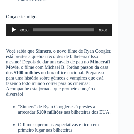
Ouça este artigo
Tocador
00:00
00:00
de
áudio
Você sabia que
Sinners
, o novo filme de Ryan Coogler,
está prestes a quebrar recordes de bilheteira? Isso
mesmo! Depois de dar um cavalo de pau no
Minecraft
Movie
, o filme com Michael B. Jordan passou da casa
dos
$100 milhões
no box office nacional. Prepare-se
para uma história sobre gêmeos e vampiros que está
fazendo todo mundo correr para os cinemas!
Acompanhe esta jornada que promete emoção e
diversão!
“Sinners” de Ryan Coogler está prestes a
arrecadar
$100 milhões
nas bilheteiras dos EUA.
O filme superou as expectativas e ficou em
primeiro lugar nas bilheteiras.