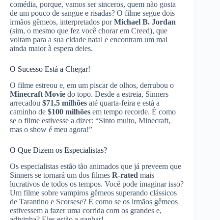
comédia, porque, vamos ser sinceros, quem não gosta
de um pouco de sangue e risadas? O filme segue dois
irmãos gêmeos, interpretados por
Michael B. Jordan
(sim, o mesmo que fez você chorar em Creed), que
voltam para a sua cidade natal e encontram um mal
ainda maior à espera deles.
O Sucesso Está a Chegar!
O filme estreou e, em um piscar de olhos, derrubou o
Minecraft Movie
do topo. Desde a estreia, Sinners
arrecadou
$71,5 milhões
até quarta-feira e está a
caminho de
$100 milhões
em tempo recorde. É como
se o filme estivesse a dizer: “Sinto muito, Minecraft,
mas o show é meu agora!”
O Que Dizem os Especialistas?
Os especialistas estão tão animados que já preveem que
Sinners se tornará um dos filmes
R-rated
mais
lucrativos de todos os tempos. Você pode imaginar isso?
Um filme sobre vampiros gêmeos superando clássicos
de Tarantino e Scorsese? É como se os irmãos gêmeos
estivessem a fazer uma corrida com os grandes e,
adivinha? Eles estão a ganhar!