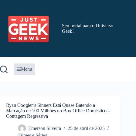
Pular
para
o
conteúdo
Seu portal para o Universo
Geek!
Menu
Ryan Coogler’s Sinners Está Quase Batendo a
Marcação de 100 Milhões no Box Office Doméstico –
Contagem Regressiva
Emerson Silveira
25 de abril de 2025
Filmes e Séries