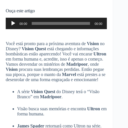
Ouça este artigo
Tocador
00:00
00:00
de
áudio
Você está pronto para a próxima aventura de
Vision
no
Disney?
Vision Quest
está chegando e informações
bombásticas estão aparecendo! Você vai encarar
Ultron
em forma humana e, acredite, isso é apenas o começo.
Vamos desvendar os mistérios de
Madripoor
, onde
Vision
procura suas lembranças perdidas. Então pegue
sua pipoca, porque o manto da
Marvel
está prestes a se
desenrolar de uma forma engraçada e emocionante!
A série
Vision Quest
do Disney terá o “Visão
Branco” em
Madripoor
.
Visão busca suas memórias e encontra
Ultron
em
forma humana.
James Spader
retornará como Ultron na série.