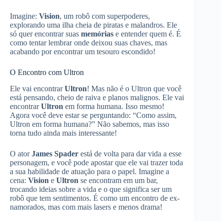
Imagine:
Vision
, um robô com superpoderes,
explorando uma ilha cheia de piratas e malandros. Ele
só quer encontrar suas
memórias
e entender quem é. É
como tentar lembrar onde deixou suas chaves, mas
acabando por encontrar um tesouro escondido!
O Encontro com Ultron
Ele vai encontrar
Ultron
! Mas não é o Ultron que você
está pensando, cheio de raiva e planos malignos. Ele vai
encontrar
Ultron
em forma humana. Isso mesmo!
Agora você deve estar se perguntando: “Como assim,
Ultron em forma humana?” Não sabemos, mas isso
torna tudo ainda mais interessante!
O ator
James Spader
está de volta para dar vida a esse
personagem, e você pode apostar que ele vai trazer toda
a sua habilidade de atuação para o papel. Imagine a
cena:
Vision
e
Ultron
se encontram em um bar,
trocando ideias sobre a vida e o que significa ser um
robô que tem sentimentos. É como um encontro de ex-
namorados, mas com mais lasers e menos drama!