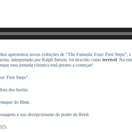
ios apresentou novas exibições de “The Fantastic Four: First Steps”, e
actus, interpretado por Ralph Ineson, foi descrito como
terrível
. No en
rque essa jornada cósmica está prestes a começar!
r: First Steps”.
ora dos heróis.
staque do filme.
rsonagens e uso decepcionante do poder de Reed.
025.