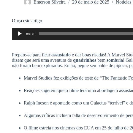
Emerson Silveira
29 de maio de 2025
Notícias
Ouça este artigo
Tocador
00:00
de
áudio
Prepare-se para ficar
assustado
e dar boas risadas! A Marvel Stud
dizem que será uma aventura de
quadrinhos
bem
sombria
! Gal
não foram bem explorados. Então, pegue seu balde de pipoca, po
Marvel Studios fez exibições de teste de “The Fantastic Fou
Reações sugerem que o filme terá uma abordagem assustad
Ralph Ineson é apontado como um Galactus “terrível” e de
Algumas críticas incluem falta de desenvolvimento de pe
O filme estreia nos cinemas dos EUA em 25 de julho de 2