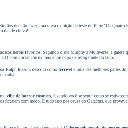
Studios decidiu fazer uma nova exibição de teste do filme “Os Quatro Fa
um dia de chuva!
nossos heróis favoritos. Segundo o site Murphy’s Multiverse, a galera q
a HQ com um lanche na mão e um copo de refrigerante do lado.
 por Ralph Ineson, descrito como
terrível
e uma das melhores partes do 
da manhã!
 uma
vibe de horror cósmico
, fazendo você se sentir como se estivesse
tros ficariam com medo. E tudo isso por causa do Galactus, que provave
 do filme não agradaram tanto assim. O
desenvolvimento de personage