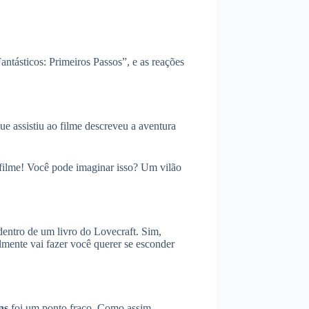
ntásticos: Primeiros Passos”, e as reações
ue assistiu ao filme descreveu a aventura
filme! Você pode imaginar isso? Um vilão
 dentro de um livro do Lovecraft. Sim,
lmente vai fazer você querer se esconder
ns
foi um ponto fraco. Como assim,