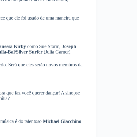
ece que ele foi usado de uma maneira que
anessa Kirby
como Sue Storm,
Joseph
lla-Bal/Silver Surfer
(Julia Garner).
ério. Será que eles serão novos membros da
nora que faz você querer dançar! A sinopse
mília?
 música é do talentoso
Michael Giacchino
.