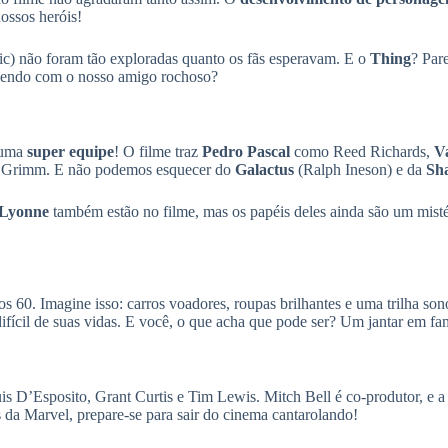
ossos heróis!
ic) não foram tão exploradas quanto os fãs esperavam. E o
Thing
? Par
fazendo com o nosso amigo rochoso?
 uma
super equipe
! O filme traz
Pedro Pascal
como Reed Richards,
V
Grimm. E não podemos esquecer do
Galactus
(Ralph Ineson) e da
Sha
 Lyonne
também estão no filme, mas os papéis deles ainda são um mist
s 60. Imagine isso: carros voadores, roupas brilhantes e uma trilha so
difícil de suas vidas. E você, o que acha que pode ser? Um jantar em fa
s D’Esposito, Grant Curtis e Tim Lewis. Mitch Bell é co-produtor, e a
es da Marvel, prepare-se para sair do cinema cantarolando!