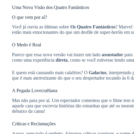
Uma Nova Visão dos Quatro Fantásticos
O que vem por aí?
Você já ouviu as últimas sobre
Os Quatro Fantásticos
? Marvel 
estão mais emocionantes do que um desfile de super-heróis em 
O Medo é Real
Parece que essa nova versão vai trazer um lado
assustador
para 
como uma experiência
direta
, como se você estivesse lendo um
E quem está causando mais calafrios? O
Galactus
, interpretado
que é mais aterrorizante do que o seu despertador tocando às 6 
A Pegada Lovecraftiana
Mas não para por aí. Um espectador comentou que o filme tem
aquele cara que escrevia histórias tão estranhas que até os mons
debaixo da cama!
Críticas e Reclamações
Agora, nem tudo é perfeito. Algumas críticas surgiram, e partes