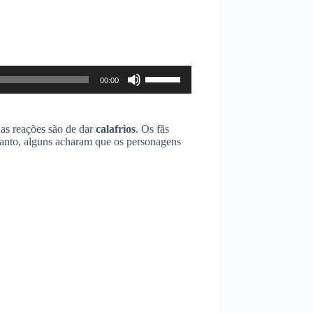
Use
00:00
as
setas
para
cima
 as reações são de dar
calafrios
. Os fãs
ou
tanto, alguns acharam que os personagens
para
baixo
para
aumentar
ou
diminuir
o
volume.