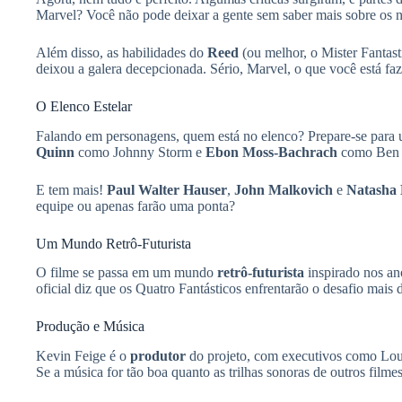
Marvel? Você não pode deixar a gente sem saber mais sobre os n
Além disso, as habilidades do
Reed
(ou melhor, o Mister Fantast
deixou a galera decepcionada. Sério, Marvel, o que você está 
O Elenco Estelar
Falando em personagens, quem está no elenco? Prepare-se para
Quinn
como Johnny Storm e
Ebon Moss-Bachrach
como Ben 
E tem mais!
Paul Walter Hauser
,
John Malkovich
e
Natasha
equipe ou apenas farão uma ponta?
Um Mundo Retrô-Futurista
O filme se passa em um mundo
retrô-futurista
inspirado nos ano
oficial diz que os Quatro Fantásticos enfrentarão o desafio mais 
Produção e Música
Kevin Feige é o
produtor
do projeto, com executivos como Loui
Se a música for tão boa quanto as trilhas sonoras de outros film