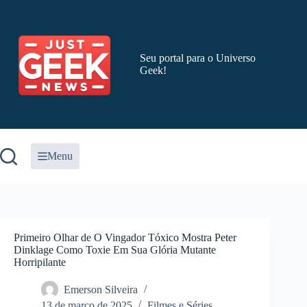
Pular
para
o
conteúdo
Seu portal para o Universo
Geek!
Menu
Primeiro Olhar de O Vingador Tóxico Mostra Peter
Dinklage Como Toxie Em Sua Glória Mutante
Horripilante
Emerson Silveira
13 de março de 2025
Filmes e Séries