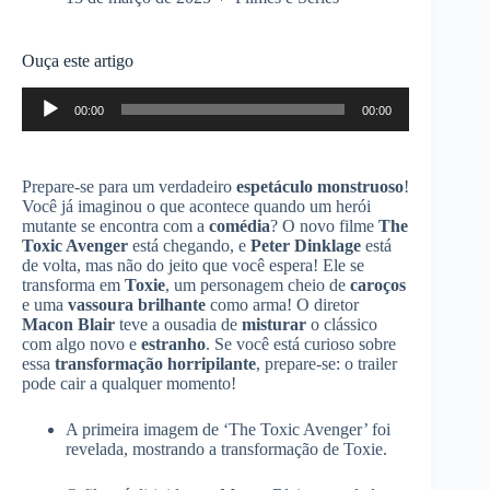
Ouça este artigo
Tocador
00:00
00:00
de
áudio
Prepare-se para um verdadeiro
espetáculo monstruoso
!
Você já imaginou o que acontece quando um herói
mutante se encontra com a
comédia
? O novo filme
The
Toxic Avenger
está chegando, e
Peter Dinklage
está
de volta, mas não do jeito que você espera! Ele se
transforma em
Toxie
, um personagem cheio de
caroços
e uma
vassoura brilhante
como arma! O diretor
Macon Blair
teve a ousadia de
misturar
o clássico
com algo novo e
estranho
. Se você está curioso sobre
essa
transformação horripilante
, prepare-se: o trailer
pode cair a qualquer momento!
A primeira imagem de ‘The Toxic Avenger’ foi
revelada, mostrando a transformação de Toxie.