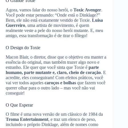
O Grande Toxie
Agora, vamos falar do nosso herói, o
Toxic Avenger
.
Você pode estar pensando: “Onde está o Dinklage?”
Bem, ele não está exatamente vestido de Toxie.
Luisa
Guerreiro
, uma artista de movimento, é quem
realmente veste a pele do nosso herói mutante. E, meu
amigo, essa transformação é de tirar o fôlego!
O Design do Toxie
Macon Blair, o diretor, disse que o objetivo era manter a
essência do original, mas também trazer algo novo e
estranho. Ele quer que você sinta que Toxie é
parte
humano, parte mutante e, claro, cheio de coração
. E
acredite, eles conseguiram! Com efeitos práticos, você
vai ver todos aqueles
caroços e bolhas
que fazem você
querer olhar para o outro lado – mas você não vai
conseguir!
O Que Esperar
O filme é uma nova versão de um clássico de 1984 da
Troma Entertainment
, e traz um elenco de peso,
incluindo o próprio Dinklage, além de nomes como