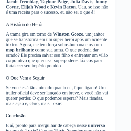
Jacob Tremblay
,
Taylour Paige
,
Julia Davis
,
Jonny
Coyne
,
Elijah Wood
e
Kevin Bacon
. Uau, se isso não
é uma receita para o sucesso, eu não sei o que é!
A História do Herói
A trama gira em torno de
Winston Gooze
, um janitor
que se transforma em um super-herói após um acidente
tóxico. Agora, ele tem força sobre-humana e usa um
mop brilhante
como sua arma. O que poderia dar
errado? Ele precisa salvar seu filho e enfrentar um vilão
corporativo que quer usar superpoderes tóxicos para
fortalecer seu império poluído.
O Que Vem a Seguir
Se você está tão animado quanto eu, fique ligado! Um
trailer oficial deve ser lançado em breve, e você não vai
querer perder. O que podemos esperar? Mais risadas,
mais ação e, claro, mais Toxie!
Conclusão
E aí, pronto para mergulhar de cabeça nesse
universo
insano
de Toxie? O novo
Toxic Avenger
promete ser