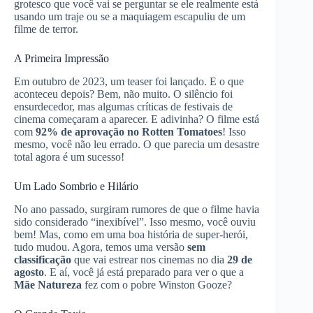
grotesco que você vai se perguntar se ele realmente está
usando um traje ou se a maquiagem escapuliu de um
filme de terror.
A Primeira Impressão
Em outubro de 2023, um teaser foi lançado. E o que
aconteceu depois? Bem, não muito. O silêncio foi
ensurdecedor, mas algumas críticas de festivais de
cinema começaram a aparecer. E adivinha? O filme está
com
92% de aprovação no Rotten Tomatoes
! Isso
mesmo, você não leu errado. O que parecia um desastre
total agora é um sucesso!
Um Lado Sombrio e Hilário
No ano passado, surgiram rumores de que o filme havia
sido considerado “inexibível”. Isso mesmo, você ouviu
bem! Mas, como em uma boa história de super-herói,
tudo mudou. Agora, temos uma versão
sem
classificação
que vai estrear nos cinemas no dia
29 de
agosto
. E aí, você já está preparado para ver o que a
Mãe Natureza
fez com o pobre Winston Gooze?