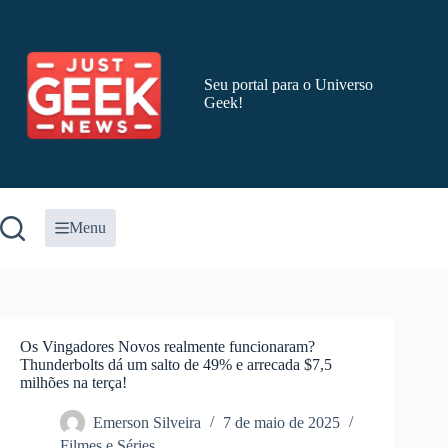
Pular
para
o
conteúdo
Seu portal para o Universo
Geek!
Menu
Os Vingadores Novos realmente funcionaram?
Thunderbolts dá um salto de 49% e arrecada $7,5
milhões na terça!
Emerson Silveira
7 de maio de 2025
Filmes e Séries