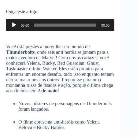
Ouça este artigo
Tocador
00:00
00:00
de
áudio
Você está prestes a mergulhar no mundo de
Thunderbolts
, onde seis anti-heróis se juntam para a
maior aventura da Marvel! Com novos cartazes, você
conhecerá Yelena, Bucky, Red Guardian, Ghost,
Taskmaster e John Walker. Eles estão prontos para
enfrentar um enorme desafio, tudo isso enquanto tentam
não se matar uns aos outros! Prepare-se para uma
montanha-russa de risadas e ação, porque o filme chega
aos cinemas em
2 de maio
!
Novos pôsteres de personagens de Thunderbolts
foram lançados.
O filme apresenta anti-heróis como Yelena
Belova e Bucky Barnes.