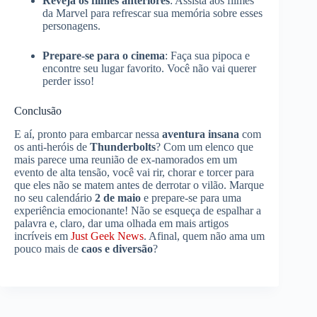
Reveja os filmes anteriores
: Assista aos filmes
da Marvel para refrescar sua memória sobre esses
personagens.
Prepare-se para o cinema
: Faça sua pipoca e
encontre seu lugar favorito. Você não vai querer
perder isso!
Conclusão
E aí, pronto para embarcar nessa
aventura insana
com
os anti-heróis de
Thunderbolts
? Com um elenco que
mais parece uma reunião de ex-namorados em um
evento de alta tensão, você vai rir, chorar e torcer para
que eles não se matem antes de derrotar o vilão. Marque
no seu calendário
2 de maio
e prepare-se para uma
experiência emocionante! Não se esqueça de espalhar a
palavra e, claro, dar uma olhada em mais artigos
incríveis em
Just Geek News
. Afinal, quem não ama um
pouco mais de
caos e diversão
?