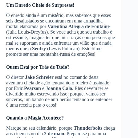
Um Enredo Cheio de Surpresas!
O enredo ainda é um mistério, mas sabemos que esses
seis desajustados se encontram em uma armadilha
mortal elaborada por
Valentina Allegra de Fontaine
(Julia Louis-Dreyfus). Se você acha que seu trabalho é
estressante, imagina ter que unir forças com pessoas que
mal se suportam e ainda enfrentar um vilão que é nada
menos que o
Sentry
(Lewis Pullman). Este filme
promete ser uma montanha-russa de emoções!
Quem Está por Trás de Tudo?
O diretor
Jake Schreier
está no comando desta
aventura cheia de ação, enquanto o roteiro é assinado
por
Eric Pearson
e
Joanna Calo
. Eles devem ter se
divertido muito escrevendo isso, porque, vamos ser
sinceros, um bando de anti-heróis tentando se entender
é uma receita para o caos!
Quando a Magia Acontece?
Marque no seu calendário, porque
Thunderbolts
chega
aos cinemas no dia
2 de maio
. Prepare-se para uma