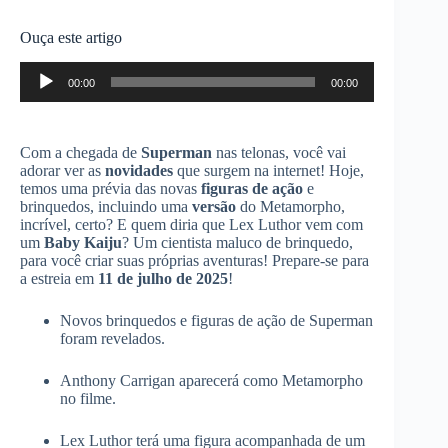
Ouça este artigo
Tocador
00:00
00:00
de
áudio
Com a chegada de
Superman
nas telonas, você vai
adorar ver as
novidades
que surgem na internet! Hoje,
temos uma prévia das novas
figuras de ação
e
brinquedos, incluindo uma
versão
do Metamorpho,
incrível, certo? E quem diria que Lex Luthor vem com
um
Baby Kaiju
? Um cientista maluco de brinquedo,
para você criar suas próprias aventuras! Prepare-se para
a estreia em
11 de julho de 2025
!
Novos brinquedos e figuras de ação de Superman
foram revelados.
Anthony Carrigan aparecerá como Metamorpho
no filme.
Lex Luthor terá uma figura acompanhada de um