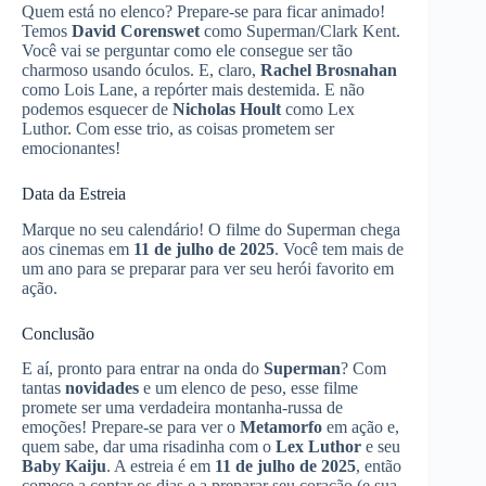
Quem está no elenco? Prepare-se para ficar animado!
Temos
David Corenswet
como Superman/Clark Kent.
Você vai se perguntar como ele consegue ser tão
charmoso usando óculos. E, claro,
Rachel Brosnahan
como Lois Lane, a repórter mais destemida. E não
podemos esquecer de
Nicholas Hoult
como Lex
Luthor. Com esse trio, as coisas prometem ser
emocionantes!
Data da Estreia
Marque no seu calendário! O filme do Superman chega
aos cinemas em
11 de julho de 2025
. Você tem mais de
um ano para se preparar para ver seu herói favorito em
ação.
Conclusão
E aí, pronto para entrar na onda do
Superman
? Com
tantas
novidades
e um elenco de peso, esse filme
promete ser uma verdadeira montanha-russa de
emoções! Prepare-se para ver o
Metamorfo
em ação e,
quem sabe, dar uma risadinha com o
Lex Luthor
e seu
Baby Kaiju
. A estreia é em
11 de julho de 2025
, então
comece a contar os dias e a preparar seu coração (e sua