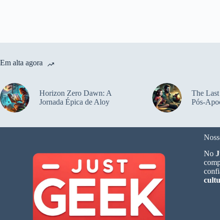
Em alta agora
Horizon Zero Dawn: A
The Last
Jornada Épica de Aloy
Pós-Apoc
Noss
No
J
compa
confi
cult