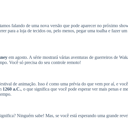
stamos falando de uma nova versão que pode aparecer no próximo sh
orrer para a loja de tecidos ou, pelo menos, pegar uma toalha e fazer 
sney
em agosto. A série mostrará várias aventuras de guerreiros de W
po. Você só precisa do seu controle remoto!
festival de animação. Isso é como uma prévia do que vem por aí, e você
em
1260 a.C.
, o que significa que você pode esperar ver mais penas e me
tempo.
 significa? Ninguém sabe! Mas, se você está esperando uma grande reve