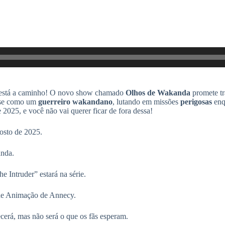
 está a caminho! O novo show chamado
Olhos de Wakanda
promete t
-se como um
guerreiro wakandano
, lutando em missões
perigosas
enqu
 2025, e você não vai querer ficar de fora dessa!
osto de 2025.
anda.
Intruder” estará na série.
l de Animação de Annecy.
erá, mas não será o que os fãs esperam.