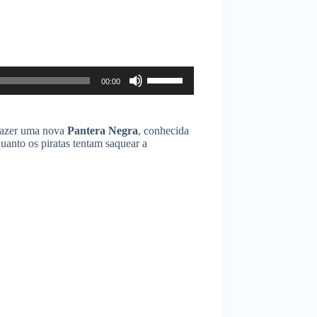
Use
00:00
as
setas
para
cima
razer uma nova
Pantera Negra
, conhecida
ou
anto os piratas tentam saquear a
para
baixo
para
aumentar
ou
diminuir
o
volume.