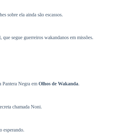
es sobre ela ainda são escassos.
l, que segue guerreiros wakandanos em missões.
va Pantera Negra em
Olhos de Wakanda
.
secreta chamada Noni.
ão esperando.