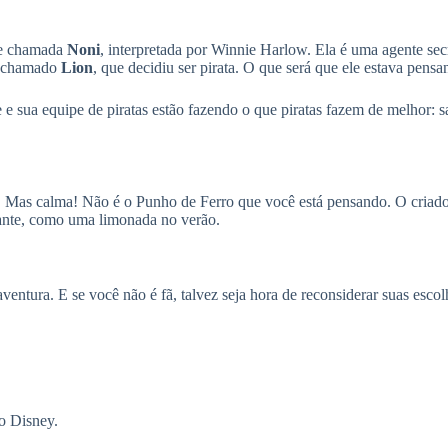
je chamada
Noni
, interpretada por Winnie Harlow. Ela é uma agente secr
ra chamado
Lion
, que decidiu ser pirata. O que será que ele estava pens
e e sua equipe de piratas estão fazendo o que piratas fazem de melhor:
. Mas calma! Não é o Punho de Ferro que você está pensando. O criador
cante, como uma limonada no verão.
aventura. E se você não é fã, talvez seja hora de reconsiderar suas esc
o Disney.