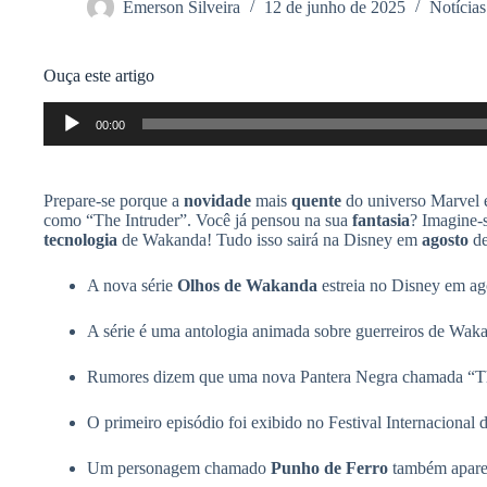
Emerson Silveira
12 de junho de 2025
Notícias
Ouça este artigo
Tocador
00:00
de
áudio
Prepare-se porque a
novidade
mais
quente
do universo Marvel
como “The Intruder”. Você já pensou na sua
fantasia
? Imagine
tecnologia
de Wakanda! Tudo isso sairá na Disney em
agosto
de
A nova série
Olhos de Wakanda
estreia no Disney em ag
A série é uma antologia animada sobre guerreiros de Wak
Rumores dizem que uma nova Pantera Negra chamada “The 
O primeiro episódio foi exibido no Festival Internaciona
Um personagem chamado
Punho de Ferro
também aparec