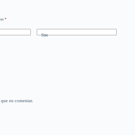
com
*
Site
 que eu comentar.