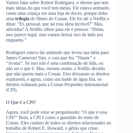
Vamos falar sobre Robert Rodriguez, o diretor que tem
mais ideias do que você tem meias. Ele estava animado,
como uma criança em uma loja de doces, porque tinha
uma
trilogia
de filmes do Conan. Ele foi até a Netflix e
disse: “Ei, pessoal, que tal essa ideia incrível?” Mas,
adivinha? A Netflix olhou para ele e pensou: “Hmm,
isso parece legal, mas vamos deixar isso de lado por
enquanto.”
Rodriguez estava tão animado que levou sua ideia para
James Cameron! Sim, o cara que fez “Titanic” e
“Avatar”. Se isso não é uma combinação de titãs, eu
não sei o que é. Mas, mesmo assim, a Netflix decidiu
que não queria mais o Conan. Eles deixaram os direitos
expirarem, e agora, como um balde de água fria, os
direitos voltaram para a Conan Properties International
(CPI).
O Que é a CPI?
Agora, você pode estar se perguntando: “O que é essa
CPI?” Bem, a CPI é como o guardião do reino de
Conan. Eles cuidam de todos os direitos relacionados ao
trabalho de Robert E. Howard, o gênio que criou