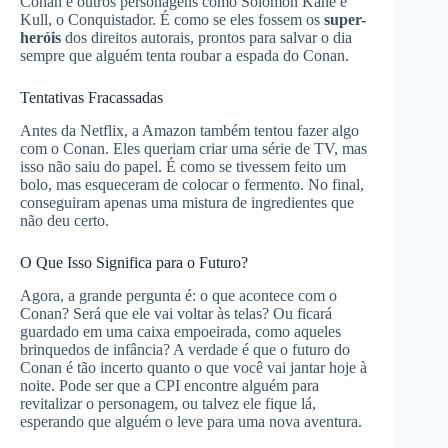
Conan e outros personagens como Solomon Kane e
Kull, o Conquistador. É como se eles fossem os
super-
heróis
dos direitos autorais, prontos para salvar o dia
sempre que alguém tenta roubar a espada do Conan.
Tentativas Fracassadas
Antes da Netflix, a Amazon também tentou fazer algo
com o Conan. Eles queriam criar uma série de TV, mas
isso não saiu do papel. É como se tivessem feito um
bolo, mas esqueceram de colocar o fermento. No final,
conseguiram apenas uma mistura de ingredientes que
não deu certo.
O Que Isso Significa para o Futuro?
Agora, a grande pergunta é: o que acontece com o
Conan? Será que ele vai voltar às telas? Ou ficará
guardado em uma caixa empoeirada, como aqueles
brinquedos de infância? A verdade é que o futuro do
Conan é tão incerto quanto o que você vai jantar hoje à
noite. Pode ser que a CPI encontre alguém para
revitalizar o personagem, ou talvez ele fique lá,
esperando que alguém o leve para uma nova aventura.