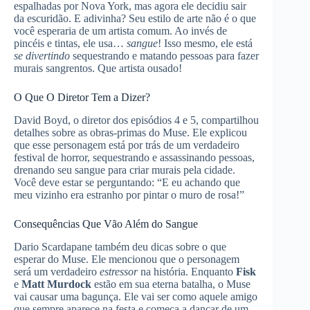
espalhadas por Nova York, mas agora ele decidiu sair
da escuridão. E adivinha? Seu estilo de arte não é o que
você esperaria de um artista comum. Ao invés de
pincéis e tintas, ele usa…
sangue
! Isso mesmo, ele está
se divertindo
sequestrando e matando pessoas para fazer
murais sangrentos. Que artista ousado!
O Que O Diretor Tem a Dizer?
David Boyd, o diretor dos episódios 4 e 5, compartilhou
detalhes sobre as obras-primas do Muse. Ele explicou
que esse personagem está por trás de um verdadeiro
festival de horror, sequestrando e assassinando pessoas,
drenando seu sangue para criar murais pela cidade.
Você deve estar se perguntando: “E eu achando que
meu vizinho era estranho por pintar o muro de rosa!”
Consequências Que Vão Além do Sangue
Dario Scardapane também deu dicas sobre o que
esperar do Muse. Ele mencionou que o personagem
será um verdadeiro
estressor
na história. Enquanto
Fisk
e
Matt Murdock
estão em sua eterna batalha, o Muse
vai causar uma bagunça. Ele vai ser como aquele amigo
que sempre aparece na festa e começa a dançar de um