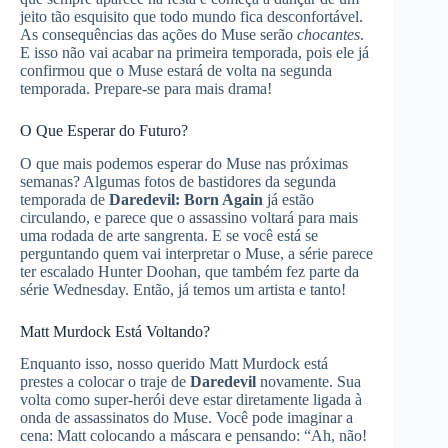
jeito tão esquisito que todo mundo fica desconfortável.
As consequências das ações do Muse serão
chocantes
.
E isso não vai acabar na primeira temporada, pois ele já
confirmou que o Muse estará de volta na segunda
temporada. Prepare-se para mais drama!
O Que Esperar do Futuro?
O que mais podemos esperar do Muse nas próximas
semanas? Algumas fotos de bastidores da segunda
temporada de
Daredevil: Born Again
já estão
circulando, e parece que o assassino voltará para mais
uma rodada de arte sangrenta. E se você está se
perguntando quem vai interpretar o Muse, a série parece
ter escalado Hunter Doohan, que também fez parte da
série Wednesday. Então, já temos um artista e tanto!
Matt Murdock Está Voltando?
Enquanto isso, nosso querido Matt Murdock está
prestes a colocar o traje de
Daredevil
novamente. Sua
volta como super-herói deve estar diretamente ligada à
onda de assassinatos do Muse. Você pode imaginar a
cena: Matt colocando a máscara e pensando: “Ah, não!