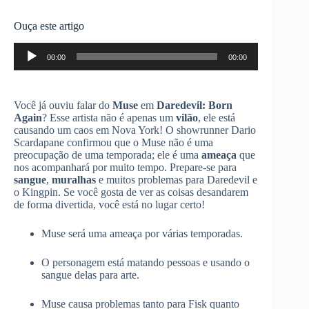
Ouça este artigo
Tocador
00:00
00:00
de
áudio
Você já ouviu falar do
Muse
em
Daredevil: Born
Again
? Esse artista não é apenas um
vilão
, ele está
causando um caos em Nova York! O showrunner Dario
Scardapane confirmou que o Muse não é uma
preocupação de uma temporada; ele é uma
ameaça
que
nos acompanhará por muito tempo. Prepare-se para
sangue
,
muralhas
e muitos problemas para Daredevil e
o Kingpin. Se você gosta de ver as coisas desandarem
de forma divertida, você está no lugar certo!
Muse será uma ameaça por várias temporadas.
O personagem está matando pessoas e usando o
sangue delas para arte.
Muse causa problemas tanto para Fisk quanto