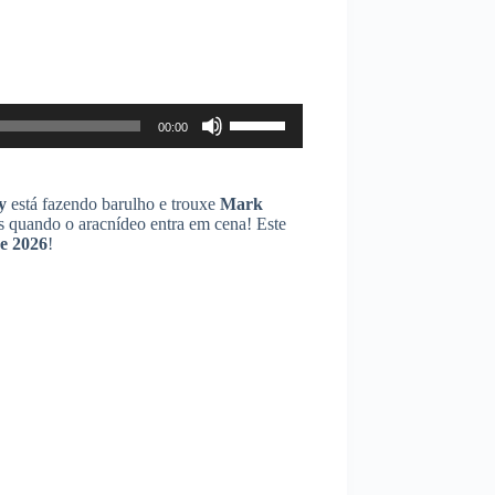
Use
00:00
as
setas
para
cima
y
está fazendo barulho e trouxe
Mark
ou
das quando o aracnídeo entra em cena! Este
para
de 2026
!
baixo
para
aumentar
ou
diminuir
o
volume.