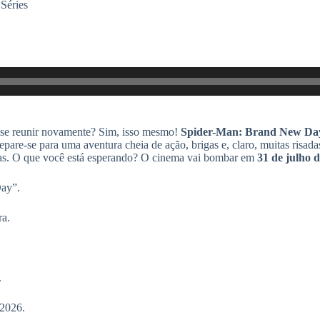
 Séries
 a se reunir novamente? Sim, isso mesmo!
Spider-Man: Brand New Da
repare-se para uma aventura cheia de ação, brigas e, claro, muitas risa
 ruas. O que você está esperando? O cinema vai bombar em
31 de julho 
ay”.
ra.
.
 2026.