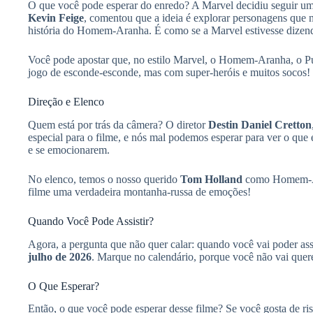
O que você pode esperar do enredo? A Marvel decidiu seguir uma
Kevin Feige
, comentou que a ideia é explorar personagens que
história do Homem-Aranha. É como se a Marvel estivesse dizend
Você pode apostar que, no estilo Marvel, o Homem-Aranha, o Pu
jogo de esconde-esconde, mas com super-heróis e muitos socos!
Direção e Elenco
Quem está por trás da câmera? O diretor
Destin Daniel Cretton
especial para o filme, e nós mal podemos esperar para ver o que
e se emocionarem.
No elenco, temos o nosso querido
Tom Holland
como Homem-Ar
filme uma verdadeira montanha-russa de emoções!
Quando Você Pode Assistir?
Agora, a pergunta que não quer calar: quando você vai poder assi
julho de 2026
. Marque no calendário, porque você não vai quere
O Que Esperar?
Então, o que você pode esperar desse filme? Se você gosta de ri