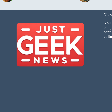
Noss
No
J
compa
confi
cult