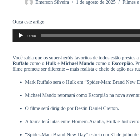
Emerson Silveira
1 de agosto de 2025
Filmes e
Ouça este artigo
Tocador
00:00
de
áudio
Você sabia que os super-heróis favoritos de todos estão prestes
Ruffalo
como o
Hulk
e
Michael Mando
como o
Escorpião
. P
filme promete ser diferente – mais realista e cheio de ação nas
Mark Ruffalo será o Hulk em “Spider-Man: Brand New D
Michael Mando retornará como Escorpião na nova aventu
O filme será dirigido por Destin Daniel Cretton.
A trama terá lutas entre Homem-Aranha, Hulk e Justiceiro
“Spider-Man: Brand New Day” estreia em 31 de julho de