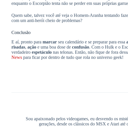
enquanto o Escorpião tenta não se perder em suas próprias garras
Quem sabe, talvez você até veja o Homem-Aranha tentando fazer 
com um anti-herói cheio de problemas?
Conclusão
E aí, pronto para
marcar
seu calendário e se preparar para essa
risadas
,
ação
e uma boa dose de
confusão
. Com o Hulk e o Esc
verdadeiro
espetáculo
nas telonas. Então, não fique de fora des
News
para ficar por dentro de tudo que rola no universo geek!
Sou apaixonado pelos videogames, eu desvendo os mistér
gerações, desde os clássicos do MSX e Atari até 