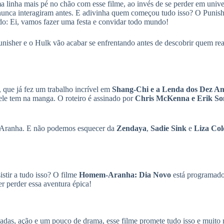
 linha mais pé no chão com esse filme, ao invés de se perder em univer
 nunca interagiram antes. E adivinha quem começou tudo isso? O Punish
o: Ei, vamos fazer uma festa e convidar todo mundo!
nisher e o Hulk vão acabar se enfrentando antes de descobrir quem re
, que já fez um trabalho incrível em
Shang-Chi e a Lenda dos Dez An
 ele tem na manga. O roteiro é assinado por
Chris McKenna e Erik S
anha. E não podemos esquecer da
Zendaya
,
Sadie Sink
e
Liza Co
stir a tudo isso? O filme
Homem-Aranha: Dia Novo
está programado
r perder essa aventura épica!
sadas, ação e um pouco de drama, esse filme promete tudo isso e muito 