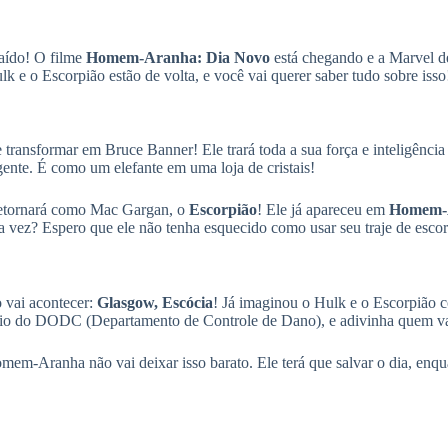
caído! O filme
Homem-Aranha: Dia Novo
está chegando e a Marvel de
k e o Escorpião estão de volta, e você vai querer saber tudo sobre isso
 transformar em Bruce Banner! Ele trará toda a sua força e inteligência
ente. É como um elefante em uma loja de cristais!
etornará como Mac Gargan, o
Escorpião
! Ele já apareceu em
Homem-A
sa vez? Espero que ele não tenha esquecido como usar seu traje de esco
 vai acontecer:
Glasgow, Escócia
! Já imaginou o Hulk e o Escorpião c
o do DODC (Departamento de Controle de Dano), e adivinha quem vai 
omem-Aranha não vai deixar isso barato. Ele terá que salvar o dia, enqua