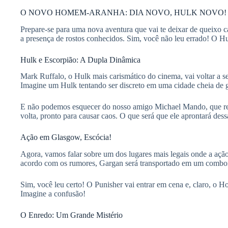
O NOVO HOMEM-ARANHA: DIA NOVO, HULK NOVO!
Prepare-se para uma nova aventura que vai te deixar de queixo 
a presença de rostos conhecidos. Sim, você não leu errado! O Hul
Hulk e Escorpião: A Dupla Dinâmica
Mark Ruffalo, o Hulk mais carismático do cinema, vai voltar a se
Imagine um Hulk tentando ser discreto em uma cidade cheia de g
E não podemos esquecer do nosso amigo Michael Mando, que r
volta, pronto para causar caos. O que será que ele aprontará des
Ação em Glasgow, Escócia!
Agora, vamos falar sobre um dos lugares mais legais onde a ação
acordo com os rumores, Gargan será transportado em um comboi
Sim, você leu certo! O Punisher vai entrar em cena e, claro, o H
Imagine a confusão!
O Enredo: Um Grande Mistério