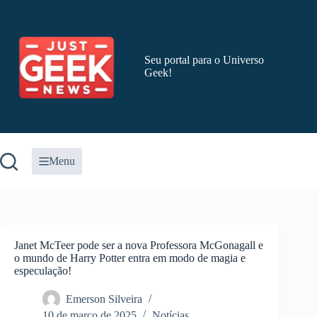
Pular
para
o
conteúdo
Seu portal para o Universo
Geek!
Menu
Janet McTeer pode ser a nova Professora McGonagall e
o mundo de Harry Potter entra em modo de magia e
especulação!
Emerson Silveira
10 de março de 2025
Notícias