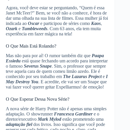
Agora, você deve estar se perguntando, “Quem é essa
Janet McTeer?” Bem, se você não a conhece, é hora de
dar uma olhada na sua lista de filmes. Essa mulher já foi
indicada ao
Oscar
e participou de séries como
Kaos
,
Ozark
e
Tumbleweeds
. Com 63 anos, ela tem muita
experiência em fazer mágica na tela!
O Que Mais Está Rolando?
Mas não para por aí! O rumor também diz que
Paapa
Essiedu
está quase fechando um acordo para interpretar
o famoso
Severus Snape
. Sim, o professor que sempre
teve aquela cara de quem comeu limão azedo. Ele é
conhecido por seu trabalho em
The Lazarus Project
e
I
May Destroy You
. E acredite, ele vai ser um Snape que
vai fazer você querer gritar Expelliarmus! de emoção!
O Que Esperar Dessa Nova Série?
A nova série de Harry Potter não é apenas uma simples
adaptação. O showrunner
Francesca Gardiner
e o
diretor/executivo
Mark Mylod
estão prometendo uma
adaptação fiel
dos livros. Isso significa que você pode
esperar ver cada feitiço, cada poção e, claro, cada