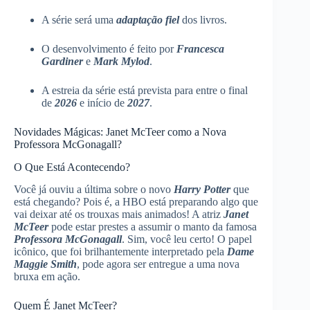
A série será uma
adaptação fiel
dos livros.
O desenvolvimento é feito por
Francesca
Gardiner
e
Mark Mylod
.
A estreia da série está prevista para entre o final
de
2026
e início de
2027
.
Novidades Mágicas: Janet McTeer como a Nova
Professora McGonagall?
O Que Está Acontecendo?
Você já ouviu a última sobre o novo
Harry Potter
que
está chegando? Pois é, a HBO está preparando algo que
vai deixar até os trouxas mais animados! A atriz
Janet
McTeer
pode estar prestes a assumir o manto da famosa
Professora McGonagall
. Sim, você leu certo! O papel
icônico, que foi brilhantemente interpretado pela
Dame
Maggie Smith
, pode agora ser entregue a uma nova
bruxa em ação.
Quem É Janet McTeer?