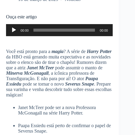
Ouça este artigo
Tocador
00:00
00:00
de
áudio
Você está pronto para a
magia
? A série de
Harry Potter
da HBO está gerando muita expectativa e as novidades
sobre o elenco são de tirar o chapéu! Rumores dizem
que a atriz
Janet McTeer
pode assumir o manto de
Minerva McGonagall
, a icônica professora de
Transfiguração. E não para por aí! O ator
Paapa
Essiedu
pode se tornar o novo
Severus Snape
. Prepare
sua varinha e venha descobrir tudo sobre essas escolhas
mágicas!
Janet McTeer pode ser a nova Professora
McGonagall na série Harry Potter.
Paapa Essiedu está perto de confirmar o papel de
Severus Snape.