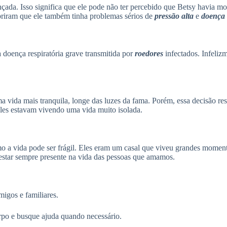
çada. Isso significa que ele pode não ter percebido que Betsy havia mo
briram que ele também tinha problemas sérios de
pressão alta
e
doença 
 doença respiratória grave transmitida por
roedores
infectados. Infelizm
vida mais tranquila, longe das luzes da fama. Porém, essa decisão re
les estavam vivendo uma vida muito isolada.
o a vida pode ser frágil. Eles eram um casal que viveu grandes momen
 estar sempre presente na vida das pessoas que amamos.
igos e familiares.
corpo e busque ajuda quando necessário.