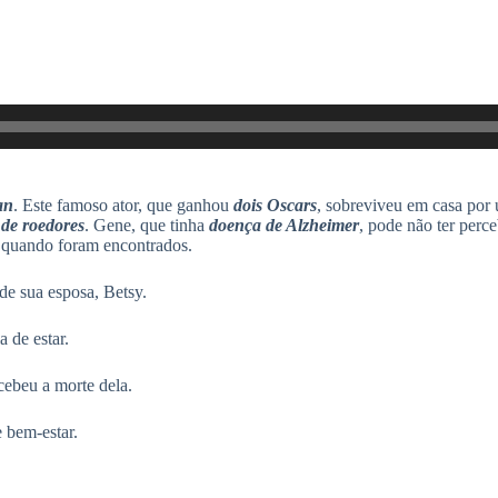
an
. Este famoso ator, que ganhou
dois Oscars
, sobreviveu em casa por
 de roedores
. Gene, que tinha
doença de Alzheimer
, pode não ter perce
tas quando foram encontrados.
e sua esposa, Betsy.
 de estar.
cebeu a morte dela.
 bem-estar.