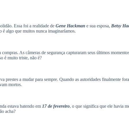
lidão. Essa foi a realidade de
Gene Hackman
e sua esposa,
Betsy H
o é algo que muitos nunca imaginaríamos.
ia compras. As câmeras de segurança capturaram seus últimos momentos
 é muito triste, não é?
va prestes a mudar para sempre. Quando as autoridades finalmente fora
avam mortos.
inda estava batendo em
17 de fevereiro
, o que significa que ele havia 
não acha?