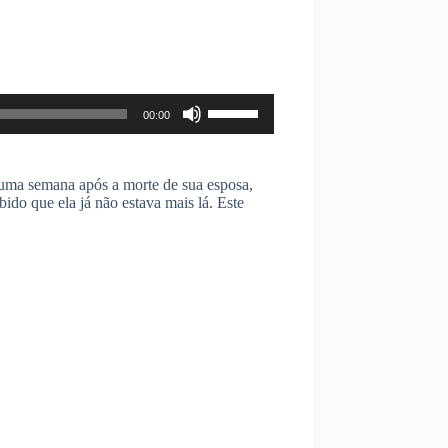
Use
00:00
as
setas
para
cima
 uma semana após a morte de sua esposa,
ou
bido que ela já não estava mais lá. Este
para
baixo
para
aumentar
ou
diminuir
o
volume.