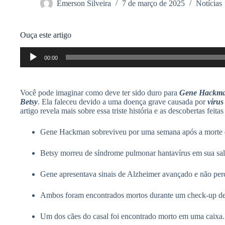
Emerson Silveira
7 de março de 2025
Notícias
Ouça este artigo
Tocador
00:00
de
áudio
Você pode imaginar como deve ter sido duro para
Gene Hackm
Betsy
. Ela faleceu devido a uma doença grave causada por
vírus
artigo revela mais sobre essa triste história e as descobertas fei
Gene Hackman sobreviveu por uma semana após a morte d
Betsy morreu de síndrome pulmonar hantavírus em sua sala
Gene apresentava sinais de Alzheimer avançado e não per
Ambos foram encontrados mortos durante um check-up de
Um dos cães do casal foi encontrado morto em uma caixa.