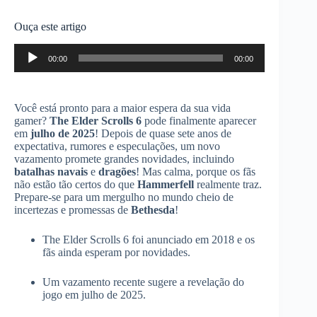
Ouça este artigo
Tocador
00:00
00:00
de
áudio
Você está pronto para a maior espera da sua vida
gamer?
The Elder Scrolls 6
pode finalmente aparecer
em
julho de 2025
! Depois de quase sete anos de
expectativa, rumores e especulações, um novo
vazamento promete grandes novidades, incluindo
batalhas navais
e
dragões
! Mas calma, porque os fãs
não estão tão certos do que
Hammerfell
realmente traz.
Prepare-se para um mergulho no mundo cheio de
incertezas e promessas de
Bethesda
!
The Elder Scrolls 6 foi anunciado em 2018 e os
fãs ainda esperam por novidades.
Um vazamento recente sugere a revelação do
jogo em julho de 2025.