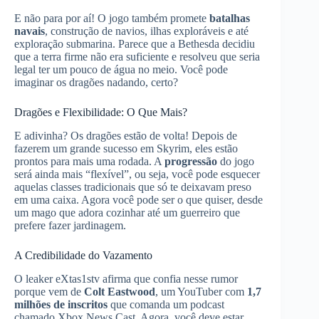
E não para por aí! O jogo também promete
batalhas
navais
, construção de navios, ilhas exploráveis e até
exploração submarina. Parece que a Bethesda decidiu
que a terra firme não era suficiente e resolveu que seria
legal ter um pouco de água no meio. Você pode
imaginar os dragões nadando, certo?
Dragões e Flexibilidade: O Que Mais?
E adivinha? Os dragões estão de volta! Depois de
fazerem um grande sucesso em Skyrim, eles estão
prontos para mais uma rodada. A
progressão
do jogo
será ainda mais “flexível”, ou seja, você pode esquecer
aquelas classes tradicionais que só te deixavam preso
em uma caixa. Agora você pode ser o que quiser, desde
um mago que adora cozinhar até um guerreiro que
prefere fazer jardinagem.
A Credibilidade do Vazamento
O leaker eXtas1stv afirma que confia nesse rumor
porque vem de
Colt Eastwood
, um YouTuber com
1,7
milhões de inscritos
que comanda um podcast
chamado Xbox News Cast. Agora, você deve estar