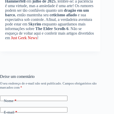
Hammerfell
em
julho de 2025
, lembre-se: a paciência
é uma virtude, mas a ansiedade é uma arte! Os rumores
podem ser tão confiáveis quanto um
dragão em um
barco
, então mantenha seu
ceticismo afiado
e sua
expectativa sob controle. Afinal, a verdadeira aventura
pode estar em
Skyrim
enquanto aguardamos mais
informações sobre
The Elder Scrolls 6
. Não se
esqueça de voltar aqui e conferir mais artigos divertidos
em
Just Geek News
!
Deixe um comentário
O seu endereço de e-mail não será publicado.
Campos obrigatórios são
marcados com
*
Nome
*
E-mail
*