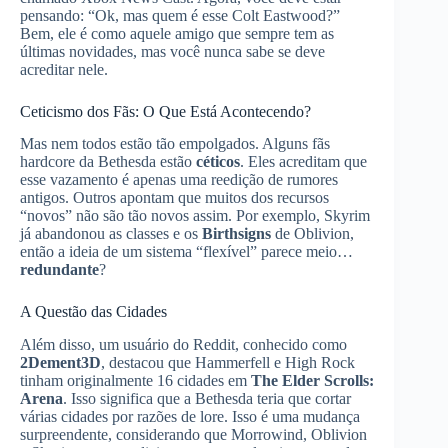
pensando: “Ok, mas quem é esse Colt Eastwood?”
Bem, ele é como aquele amigo que sempre tem as
últimas novidades, mas você nunca sabe se deve
acreditar nele.
Ceticismo dos Fãs: O Que Está Acontecendo?
Mas nem todos estão tão empolgados. Alguns fãs
hardcore da Bethesda estão
céticos
. Eles acreditam que
esse vazamento é apenas uma reedição de rumores
antigos. Outros apontam que muitos dos recursos
“novos” não são tão novos assim. Por exemplo, Skyrim
já abandonou as classes e os
Birthsigns
de Oblivion,
então a ideia de um sistema “flexível” parece meio…
redundante
?
A Questão das Cidades
Além disso, um usuário do Reddit, conhecido como
2Dement3D
, destacou que Hammerfell e High Rock
tinham originalmente 16 cidades em
The Elder Scrolls:
Arena
. Isso significa que a Bethesda teria que cortar
várias cidades por razões de lore. Isso é uma mudança
surpreendente, considerando que Morrowind, Oblivion