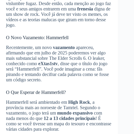
vislumbre fugaz. Desde então, cada menção ao jogo faz
você e seus amigos entrarem em uma
frenesia
digna de
um show de rock. Você já deve ter visto os memes, os
vídeos e as teorias malucas que giram em torno desse
jogo.
O Novo Vazamento: Hammerfell
Recentemente, um novo
vazamento
apareceu,
afirmando que em julho de 2025 poderemos ver algo
mais substancial sobre The Elder Scrolls 6. O leaker,
conhecido como
eXtas1stv
, disse que o título do jogo
será “Hammerfell”. Você pode imaginar a cena: fãs
pirando e tentando decifrar cada palavra como se fosse
um código secreto.
O Que Esperar de Hammerfell?
Hammerfell será ambientado em
High Rock
, a
província mais ao noroeste de Tamriel. Segundo o
vazamento, o jogo terá um
mundo expansivo
com
nada menos do que
12 a 13 cidades principais
! É
como se você tivesse um mapa do tesouro e encontrasse
várias cidades para explorar.