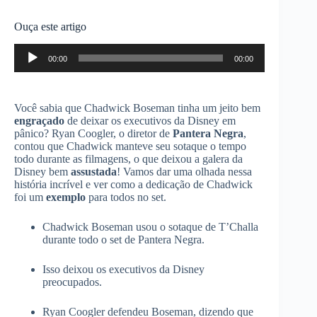
Ouça este artigo
Tocador
00:00
00:00
de
áudio
Você sabia que Chadwick Boseman tinha um jeito bem
engraçado
de deixar os executivos da Disney em
pânico? Ryan Coogler, o diretor de
Pantera Negra
,
contou que Chadwick manteve seu sotaque o tempo
todo durante as filmagens, o que deixou a galera da
Disney bem
assustada
! Vamos dar uma olhada nessa
história incrível e ver como a dedicação de Chadwick
foi um
exemplo
para todos no set.
Chadwick Boseman usou o sotaque de T’Challa
durante todo o set de Pantera Negra.
Isso deixou os executivos da Disney
preocupados.
Ryan Coogler defendeu Boseman, dizendo que