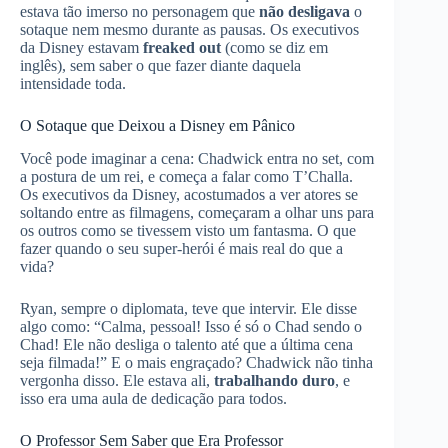
estava tão imerso no personagem que
não desligava
o
sotaque nem mesmo durante as pausas. Os executivos
da Disney estavam
freaked out
(como se diz em
inglês), sem saber o que fazer diante daquela
intensidade toda.
O Sotaque que Deixou a Disney em Pânico
Você pode imaginar a cena: Chadwick entra no set, com
a postura de um rei, e começa a falar como T’Challa.
Os executivos da Disney, acostumados a ver atores se
soltando entre as filmagens, começaram a olhar uns para
os outros como se tivessem visto um fantasma. O que
fazer quando o seu super-herói é mais real do que a
vida?
Ryan, sempre o diplomata, teve que intervir. Ele disse
algo como: “Calma, pessoal! Isso é só o Chad sendo o
Chad! Ele não desliga o talento até que a última cena
seja filmada!” E o mais engraçado? Chadwick não tinha
vergonha disso. Ele estava ali,
trabalhando duro
, e
isso era uma aula de dedicação para todos.
O Professor Sem Saber que Era Professor