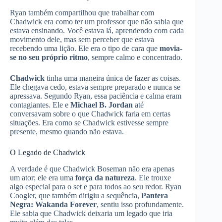
Ryan também compartilhou que trabalhar com
Chadwick era como ter um professor que não sabia que
estava ensinando. Você estava lá, aprendendo com cada
movimento dele, mas sem perceber que estava
recebendo uma lição. Ele era o tipo de cara que
movia-
se no seu próprio ritmo
, sempre calmo e concentrado.
Chadwick
tinha uma maneira única de fazer as coisas.
Ele chegava cedo, estava sempre preparado e nunca se
apressava. Segundo Ryan, essa paciência e calma eram
contagiantes. Ele e
Michael B. Jordan
até
conversavam sobre o que Chadwick faria em certas
situações. Era como se Chadwick estivesse sempre
presente, mesmo quando não estava.
O Legado de Chadwick
A verdade é que Chadwick Boseman não era apenas
um ator; ele era uma
força da natureza
. Ele trouxe
algo especial para o set e para todos ao seu redor. Ryan
Coogler, que também dirigiu a sequência,
Pantera
Negra: Wakanda Forever
, sentiu isso profundamente.
Ele sabia que Chadwick deixaria um legado que iria