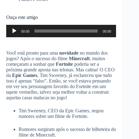
Ouça este artigo
Tocador
00:00
00:00
de
áudio
Você está pronto para uma
novidade
no mundo dos
jogos? Após o sucesso do filme
Minecraft
, muitos
começaram a sonhar que
Fortnite
poderia ser a
próxima grande aposta nas telonas. Mas calma! O CEO
da
Epic Games
, Tim Sweeney, já esclareceu que tudo
isso é apenas “falso”. Então, se você estava pensando
em ver seu personagem favorito do Fortnite em um
tapete vermelho, talvez seja melhor voltar a construir
aquelas casas malucas no jogo!
Tim Sweeney, CEO da Epic Games, negou
rumores sobre um filme de Fortnite.
Rumores surgiram após o sucesso de bilheteira do
filme de Minecraft.