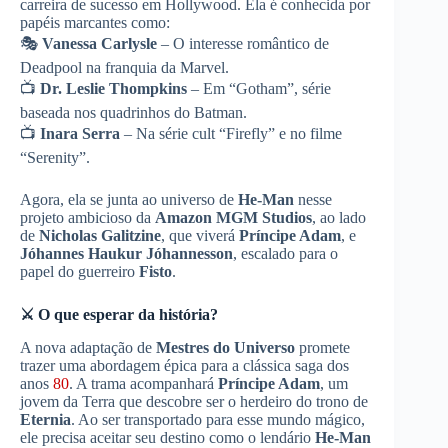
carreira de sucesso em Hollywood. Ela é conhecida por
papéis marcantes como:
🎭
Vanessa Carlysle
– O interesse romântico de
Deadpool na franquia da Marvel.
📺
Dr. Leslie Thompkins
– Em “Gotham”, série
baseada nos quadrinhos do Batman.
📺
Inara Serra
– Na série cult “Firefly” e no filme
“Serenity”.
Agora, ela se junta ao universo de
He-Man
nesse
projeto ambicioso da
Amazon MGM Studios
, ao lado
de
Nicholas Galitzine
, que viverá
Príncipe Adam
, e
Jóhannes Haukur Jóhannesson
, escalado para o
papel do guerreiro
Fisto
.
⚔️ O que esperar da história?
A nova adaptação de
Mestres do Universo
promete
trazer uma abordagem épica para a clássica saga dos
anos
80
. A trama acompanhará
Príncipe Adam
, um
jovem da Terra que descobre ser o herdeiro do trono de
Eternia
. Ao ser transportado para esse mundo mágico,
ele precisa aceitar seu destino como o lendário
He-Man