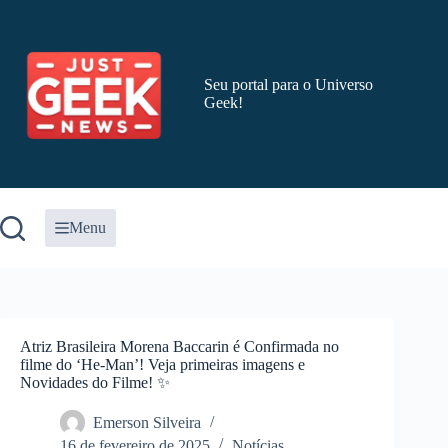
Pular
para
o
conteúdo
Seu portal para o Universo
Geek!
Menu
Atriz Brasileira Morena Baccarin é Confirmada no
filme do ‘He-Man’! Veja primeiras imagens e
Novidades do Filme! ✨
Emerson Silveira
16 de fevereiro de 2025
Notícias