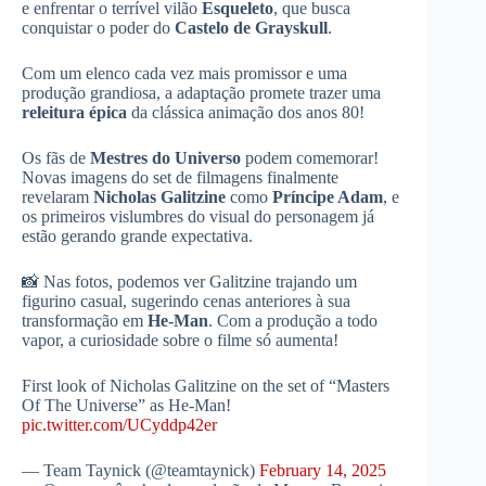
e enfrentar o terrível vilão
Esqueleto
, que busca
conquistar o poder do
Castelo de Grayskull
.
Com um elenco cada vez mais promissor e uma
produção grandiosa, a adaptação promete trazer uma
releitura épica
da clássica animação dos anos 80!
Os fãs de
Mestres do Universo
podem comemorar!
Novas imagens do set de filmagens finalmente
revelaram
Nicholas Galitzine
como
Príncipe Adam
, e
os primeiros vislumbres do visual do personagem já
estão gerando grande expectativa.
📸 Nas fotos, podemos ver Galitzine trajando um
figurino casual, sugerindo cenas anteriores à sua
transformação em
He-Man
. Com a produção a todo
vapor, a curiosidade sobre o filme só aumenta!
First look of Nicholas Galitzine on the set of “Masters
Of The Universe” as He-Man!
pic.twitter.com/UCyddp42er
— Team Taynick (@teamtaynick)
February 14, 2025